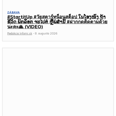
ZÁBAVA
#StartitUp #วัยสตาร์ทน็อนสต็อป ໃນໂຮງໜັງ ຖ້າ
ຊີວິດ ພິກລັອກ ຈະໄປຕໍ່ ຫຼືພໍສໍ່ານີ້ #ฝากกดติดตามด้วย
นะคะ🙏 (VIDEO)
Redakcia Infomi.sk
-
8. augusta 2026