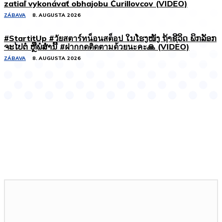
zatiaľ vykonávať obhajobu Čurillovcov (VIDEO)
ZÁBAVA
8. AUGUSTA 2026
#StartitUp #วัยสตาร์ทน็อนสต็อป ໃນໂຮງໜັງ ຖ້າຊີວິດ ພິກລັອກ
ຈະໄປຕໍ່ ຫຼືພໍສໍ່ານີ້ #ฝากกดติดตามด้วยนะคะ🙏 (VIDEO)
ZÁBAVA
8. AUGUSTA 2026
Podobné články