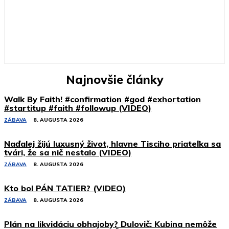
Najnovšie články
Walk By Faith! #confirmation #god #exhortation
#startitup #faith #followup (VIDEO)
ZÁBAVA
8. AUGUSTA 2026
Naďalej žijú luxusný život, hlavne Tisciho priateľka sa
tvári, že sa nič nestalo (VIDEO)
ZÁBAVA
8. AUGUSTA 2026
Kto bol PÁN TATIER? (VIDEO)
ZÁBAVA
8. AUGUSTA 2026
Plán na likvidáciu obhajoby? Dulovič: Kubina nemôže