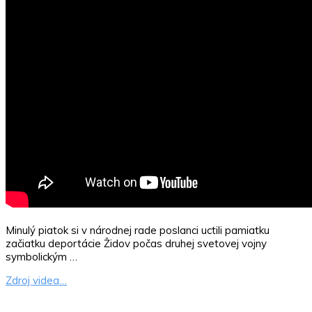
Minulý piatok si v národnej rade poslanci uctili pamiatku
začiatku deportácie Židov počas druhej svetovej vojny
symbolickým …
Zdroj videa…