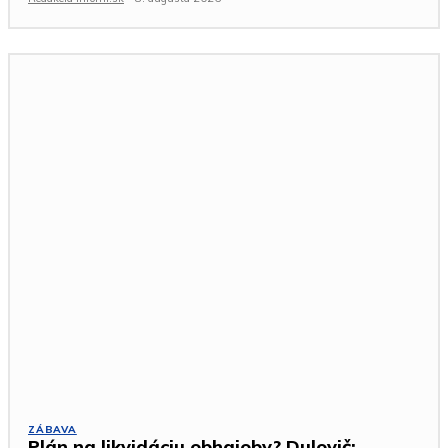
ZÁBAVA
Plán na likvidáciu obhajoby? Dulovič: