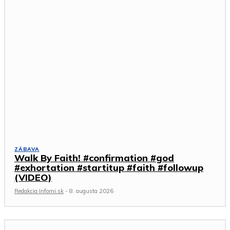
ZÁBAVA
Walk By Faith! #confirmation #god
#exhortation #startitup #faith #followup
(VIDEO)
Redakcia Infomi.sk
-
8. augusta 2026