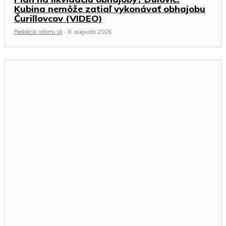
Kubina nemôže zatiaľ vykonávať obhajobu
Čurillovcov (VIDEO)
Redakcia Infomi.sk
-
8. augusta 2026