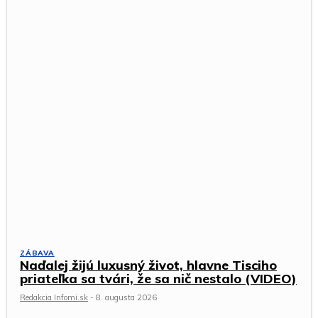
ZÁBAVA
Naďalej žijú luxusný život, hlavne Tisciho
priateľka sa tvári, že sa nič nestalo (VIDEO)
Redakcia Infomi.sk
-
8. augusta 2026