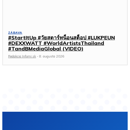
ZÁBAVA
#StartItUp #วัยสตาร์ทน็อนสต็อป #LUKPEUN
#DEXXWATT #WorldArtistsThailand
#TandBMediaGlobal (VIDEO)
Redakcia Infomi.sk
-
8. augusta 2026