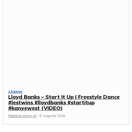
ZÁBAVA
Lloyd Banks – Start It Up | Freestyle Dance
#lestwins #lloydbanks #startitup
#kanyewest (VIDEO)
Redakcia Infomi.sk
-
8. augusta 2026