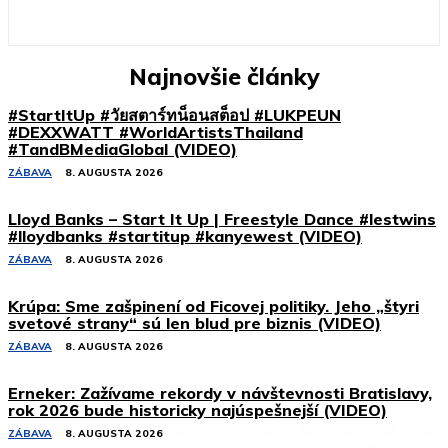
Najnovšie články
#StartItUp #วัยสตาร์ทน็อนสต็อป #LUKPEUN
#DEXXWATT #WorldArtistsThailand
#TandBMediaGlobal (VIDEO)
ZÁBAVA
8. AUGUSTA 2026
Lloyd Banks – Start It Up | Freestyle Dance #lestwins
#lloydbanks #startitup #kanyewest (VIDEO)
ZÁBAVA
8. AUGUSTA 2026
Krúpa: Sme zašpinení od Ficovej politiky. Jeho „štyri
svetové strany“ sú len blud pre biznis (VIDEO)
ZÁBAVA
8. AUGUSTA 2026
Erneker: Zažívame rekordy v návštevnosti Bratislavy,
rok 2026 bude historicky najúspešnejší (VIDEO)
ZÁBAVA
8. AUGUSTA 2026