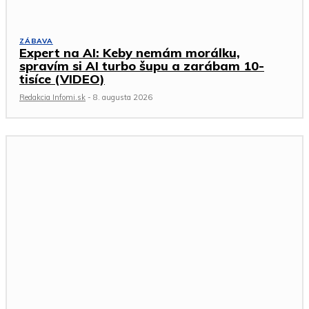
ZÁBAVA
Expert na AI: Keby nemám morálku,
spravím si AI turbo šupu a zarábam 10-
tisíce (VIDEO)
Redakcia Infomi.sk
-
8. augusta 2026