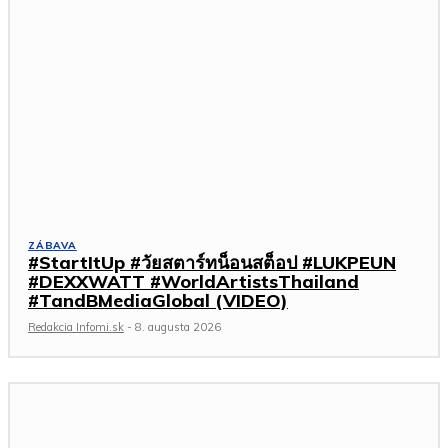
ZÁBAVA
#StartItUp #วัยสตาร์ทน็อนสต็อป #LUKPEUN
#DEXXWATT #WorldArtistsThailand
#TandBMediaGlobal (VIDEO)
Redakcia Infomi.sk
-
8. augusta 2026