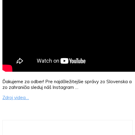
Ďakujeme za odber! Pre najdôležitejšie správy zo Slovenska a
zo zahraničia sleduj náš Instagram …
Zdroj videa…