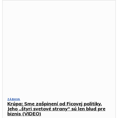
ZÁBAVA
Krúpa: Sme zašpinení od Ficovej politiky.
Jeho „štyri svetové strany“ sú len blud pre
biznis (VIDEO)