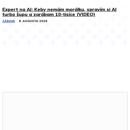
Expert na AI: Keby nemám morálku, spravím si AI
turbo šupu a zarábam 10-tisíce (VIDEO)
ZÁBAVA
8. AUGUSTA 2026
Podobné články