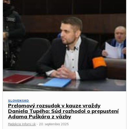
SLOVENSKO
Prelomový rozsudok v kauze vraždy
Daniela Tupého: Súd rozhodol o prepustení
Adama Puškára z väzby
Redakcia Infomi.sk
-
20. septembra 2025