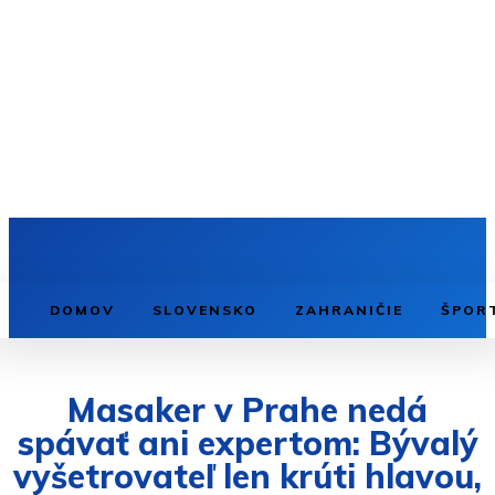
DOMOV
SLOVENSKO
ZAHRANIČIE
ŠPOR
Masaker v Prahe nedá
spávať ani expertom: Bývalý
vyšetrovateľ len krúti hlavou,