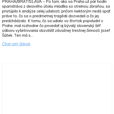
PRAHA/BRATISLAVA – Po tom, ako sa Praha už pár hodín
spamätáva z desivého útoku mladíka so strelnou zbraňou, sa
pristúpilo k analýze celej udalosti, pričom niektorým nedá spať
práve to, čo sa o predmetnej tragédii dozvedeli a čo jej
predchádzalo. K tomu, čo sa udialo vo štvrtok popoludní v
Prahe, mal rozhodne čo povedať aj bývalý slovenský šéf
odboru vyšetrovania obzvlášť závažnej trestnej činnosti Jozef
Šátek. Ten má s…
Čítať celý článok