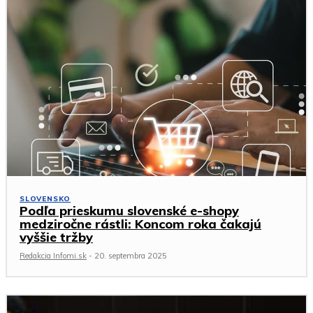
SLOVENSKO
Podľa prieskumu slovenské e-shopy
medziročne rástli: Koncom roka čakajú
vyššie tržby
Redakcia Infomi.sk
-
20. septembra 2025