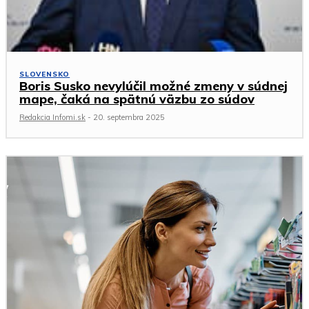
SLOVENSKO
Boris Susko nevylúčil možné zmeny v súdnej
mape, čaká na spätnú väzbu zo súdov
Redakcia Infomi.sk
-
20. septembra 2025