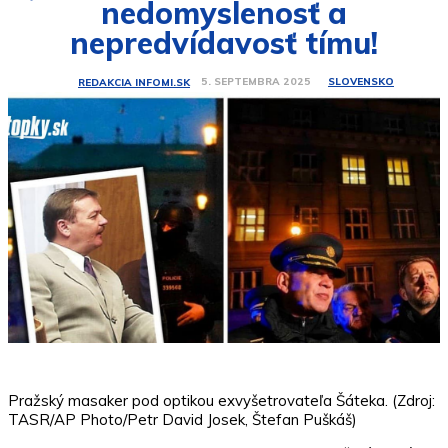
nedomyslenosť a
nepredvídavosť tímu!
SLOVENSKO
5. SEPTEMBRA 2025
REDAKCIA INFOMI.SK
Pražský masaker pod optikou exvyšetrovateľa Šáteka. (Zdroj:
TASR/AP Photo/Petr David Josek, Štefan Puškáš)