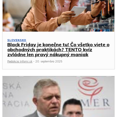
SLOVENSKO
Black Friday je konečne tu! Čo všetko viete o
obchodných praktikách? TENTO kvíz
zvládne len pravý nákupný maniak
Redakcia Infomi.sk
-
20. septembra 2025