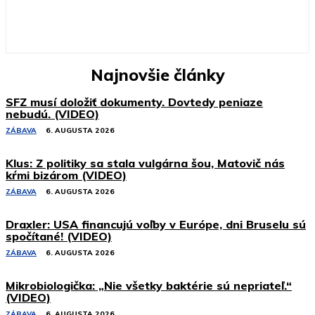
Najnovšie články
SFZ musí doložiť dokumenty. Dovtedy peniaze
nebudú. (VIDEO)
ZÁBAVA
6. AUGUSTA 2026
Klus: Z politiky sa stala vulgárna šou, Matovič nás
kŕmi bizárom (VIDEO)
ZÁBAVA
6. AUGUSTA 2026
Draxler: USA financujú voľby v Európe, dni Bruselu sú
spočítané! (VIDEO)
ZÁBAVA
6. AUGUSTA 2026
Mikrobiologička: „Nie všetky baktérie sú nepriateľ.“
(VIDEO)
ZÁBAVA
6. AUGUSTA 2026