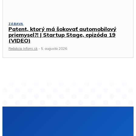
ZÁBAVA
Patent, ktorý má šokovať automobilový
priemysel?! | Startup Stage, epizóda 19
(VIDEO)
Redakcia Infomi.sk
-
5. augusta 2026