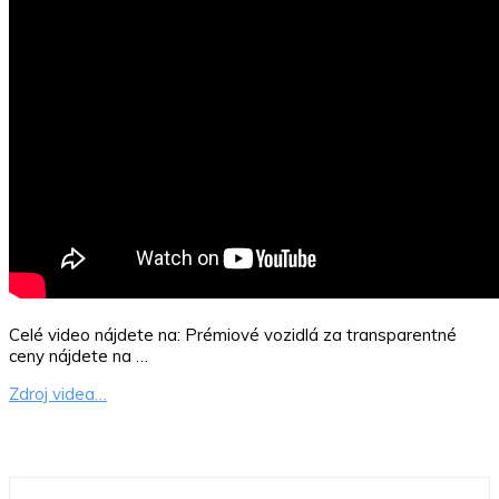
Celé video nájdete na: Prémiové vozidlá za transparentné
ceny nájdete na …
Zdroj videa…