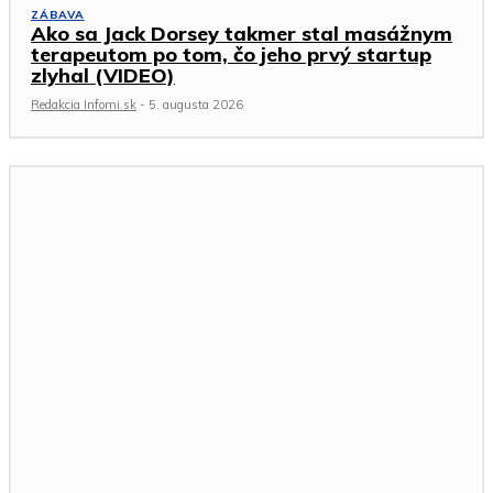
ZÁBAVA
Ako sa Jack Dorsey takmer stal masážnym
terapeutom po tom, čo jeho prvý startup
zlyhal (VIDEO)
Redakcia Infomi.sk
-
5. augusta 2026