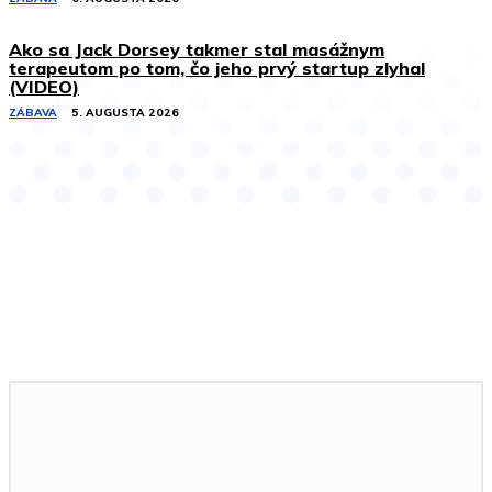
Ako sa Jack Dorsey takmer stal masážnym
terapeutom po tom, čo jeho prvý startup zlyhal
(VIDEO)
ZÁBAVA
5. AUGUSTA 2026
Podobné články