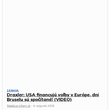
ZÁBAVA
Draxler: USA financujú voľby v Európe, dni
Bruselu sú spočítané! (VIDEO)
Redakcia Infomi.sk
-
6. augusta 2026