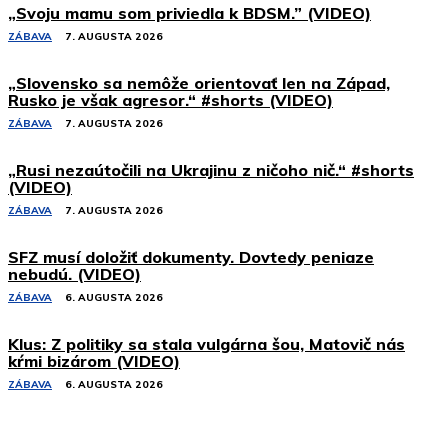
„Svoju mamu som priviedla k BDSM.” (VIDEO)
ZÁBAVA
7. AUGUSTA 2026
„Slovensko sa nemôže orientovať len na Západ,
Rusko je však agresor.“ #shorts (VIDEO)
ZÁBAVA
7. AUGUSTA 2026
„Rusi nezaútočili na Ukrajinu z ničoho nič.“ #shorts
(VIDEO)
ZÁBAVA
7. AUGUSTA 2026
SFZ musí doložiť dokumenty. Dovtedy peniaze
nebudú. (VIDEO)
ZÁBAVA
6. AUGUSTA 2026
Klus: Z politiky sa stala vulgárna šou, Matovič nás
kŕmi bizárom (VIDEO)
ZÁBAVA
6. AUGUSTA 2026