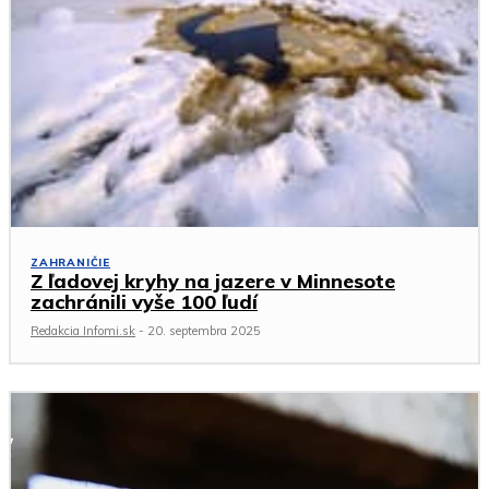
ZAHRANIČIE
Z ľadovej kryhy na jazere v Minnesote
zachránili vyše 100 ľudí
Redakcia Infomi.sk
-
20. septembra 2025