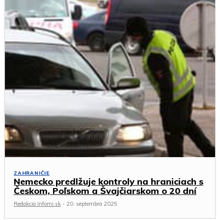
ZAHRANIČIE
Nemecko predlžuje kontroly na hraniciach s
Českom, Poľskom a Švajčiarskom o 20 dní
Redakcia Infomi.sk
-
20. septembra 2025