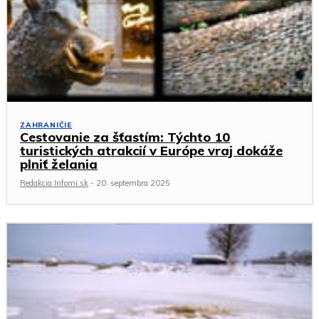
ZAHRANIČIE
Cestovanie za šťastím: Týchto 10
turistických atrakcií v Európe vraj dokáže
plniť želania
Redakcia Infomi.sk
-
20. septembra 2025