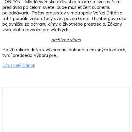
LONDÝN – Mladá švédska aktivistka, ktorá sa svojimi činmi
preslávila po celom svete, bude musieť čeliť súdnemu
pojednávaniu. Počas protestov v metropole Veľkej Británie
totiž porušila zákon. Celý svet pozná Gretu Thunbergovú ako
bojovníčku za ochranu klímy a životného prostredia. Zákony
však platia rovnako pre všetkých.
archívne video
Po 20 rokoch došlo k významnej dohode o emisných kvótach,
tvrdí predseda Výboru pre…
Čítať celý článok