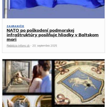
ZAHRANIČIE
NATO po poškodení podmorskej
infraštruktúry posilňuje hliadky v Baltskom
mori
Redakcia Infomi.sk
-
20. septembra 2025