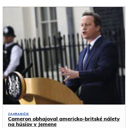
ZAHRANIČIE
Cameron obhajoval americko-britské nálety
na húsíov v Jemene