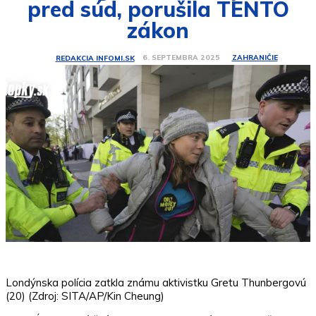
pred súd, porušila TENTO
zákon
ZAHRANIČIE
6. SEPTEMBRA 2025
REDAKCIA INFOMI.SK
Londýnska polícia zatkla známu aktivistku Gretu Thunbergovú
(20) (Zdroj: SITA/AP/Kin Cheung)