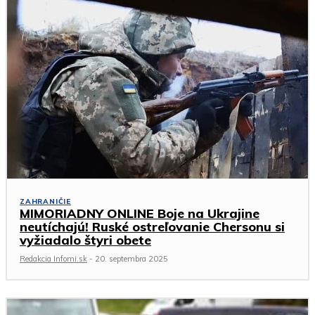
ZAHRANIČIE
MIMORIADNY ONLINE Boje na Ukrajine
neutíchajú! Ruské ostreľovanie Chersonu si
vyžiadalo štyri obete
Redakcia Infomi.sk
-
20. septembra 2025