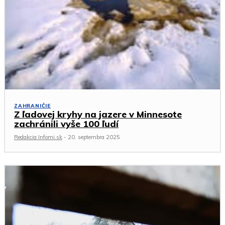
ZAHRANIČIE
Z ľadovej kryhy na jazere v Minnesote
zachránili vyše 100 ľudí
Redakcia Infomi.sk
-
20. septembra 2025