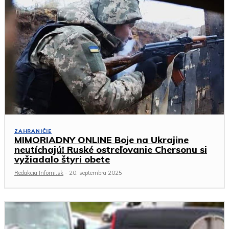
ZAHRANIČIE
MIMORIADNY ONLINE Boje na Ukrajine
neutíchajú! Ruské ostreľovanie Chersonu si
vyžiadalo štyri obete
Redakcia Infomi.sk
-
20. septembra 2025