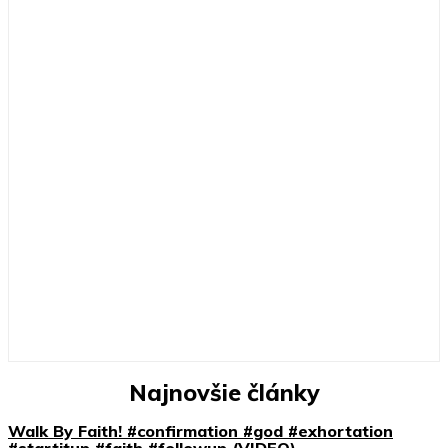
Najnovšie články
Walk By Faith! #confirmation #god #exhortation
#startitup #faith #followup (VIDEO)