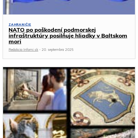
ZAHRANIČIE
NATO po poškodení podmorskej
infraštruktúry posilňuje hliadky v Baltskom
mori
Redakcia Infomi.sk
-
20. septembra 2025