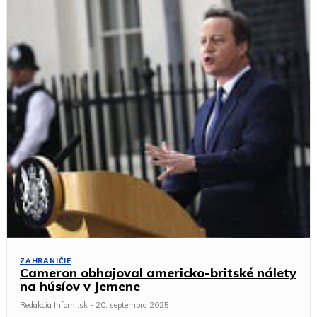
ZAHRANIČIE
Cameron obhajoval americko-britské nálety
na húsíov v Jemene
Redakcia Infomi.sk
-
20. septembra 2025