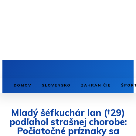
DOMOV
SLOVENSKO
ZAHRANIČIE
ŠPOR
Mladý šéfkuchár Ian (†29)
podľahol strašnej chorobe:
Počiatočné príznaky sa