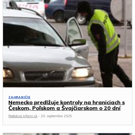
ZAHRANIČIE
Nemecko predlžuje kontroly na hraniciach s
Českom, Poľskom a Švajčiarskom o 20 dní
Redakcia Infomi.sk
-
20. septembra 2025