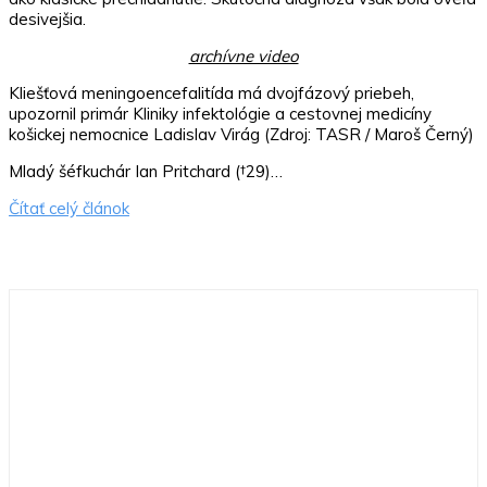
desivejšia.
archívne video
Kliešťová meningoencefalitída má dvojfázový priebeh,
upozornil primár Kliniky infektológie a cestovnej medicíny
košickej nemocnice Ladislav Virág (Zdroj: TASR / Maroš Černý)
Mladý šéfkuchár Ian Pritchard (†29)…
Čítať celý článok