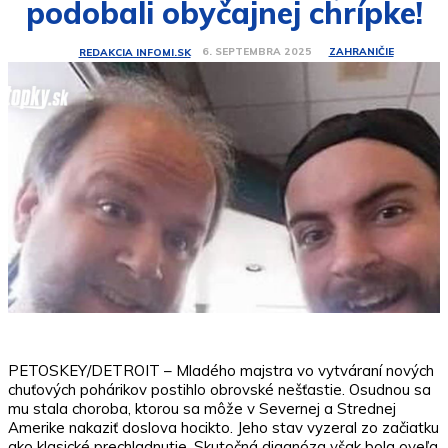
podobali obyčajnej chrípke!
ZAHRANIČIE
6. SEPTEMBRA 2025
REDAKCIA INFOMI.SK
PETOSKEY/DETROIT – Mladého majstra vo vytváraní nových
chuťových pohárikov postihlo obrovské nešťastie. Osudnou sa
mu stala choroba, ktorou sa môže v Severnej a Strednej
Amerike nakaziť doslova hocikto. Jeho stav vyzeral zo začiatku
ako klasické prechladnutie. Skutočná diagnóza však bola oveľa