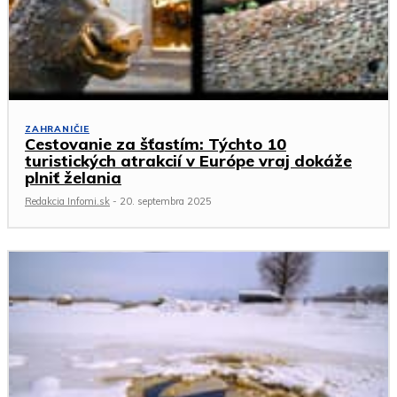
ZAHRANIČIE
Cestovanie za šťastím: Týchto 10
turistických atrakcií v Európe vraj dokáže
plniť želania
Redakcia Infomi.sk
-
20. septembra 2025