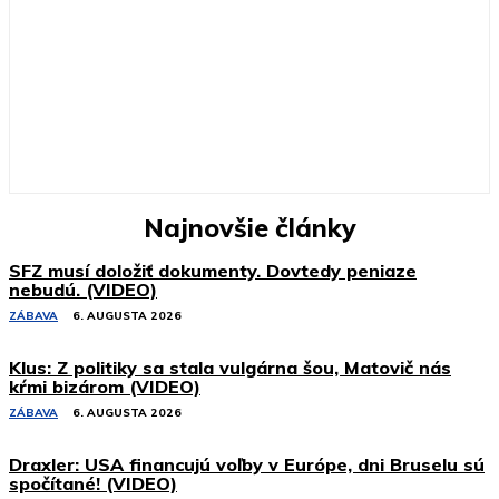
Najnovšie články
SFZ musí doložiť dokumenty. Dovtedy peniaze
nebudú. (VIDEO)
ZÁBAVA
6. AUGUSTA 2026
Klus: Z politiky sa stala vulgárna šou, Matovič nás
kŕmi bizárom (VIDEO)
ZÁBAVA
6. AUGUSTA 2026
Draxler: USA financujú voľby v Európe, dni Bruselu sú
spočítané! (VIDEO)