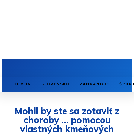
DOMOV
SLOVENSKO
ZAHRANIČIE
ŠPOR
Mohli by ste sa zotaviť z
choroby … pomocou
vlastných kmeňových