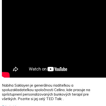
Nabiha Saklayen je generálnou riaditeľkou a
spoluzakladateľkou spoločnosti Cellino, kde pracuje na
sprístupnení personalizovaných bunkových terapií pre
všetkých. Pozrite si jej celý TED Talk: .