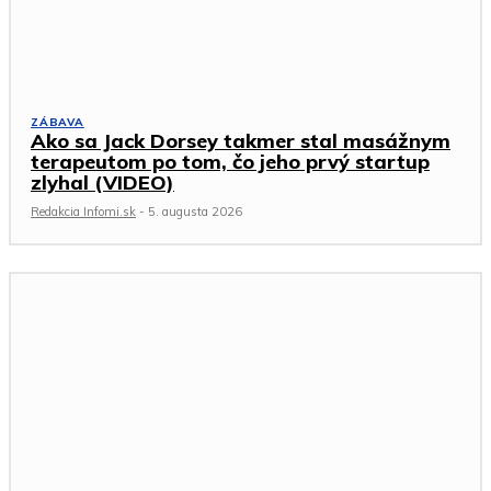
ZÁBAVA
Ako sa Jack Dorsey takmer stal masážnym
terapeutom po tom, čo jeho prvý startup
zlyhal (VIDEO)
Redakcia Infomi.sk
-
5. augusta 2026