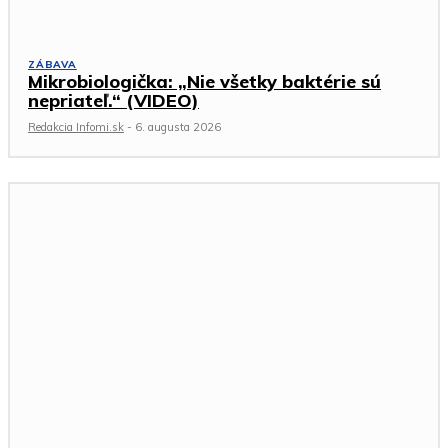
ZÁBAVA
Mikrobiologička: „Nie všetky baktérie sú
nepriateľ.“ (VIDEO)
Redakcia Infomi.sk
-
6. augusta 2026