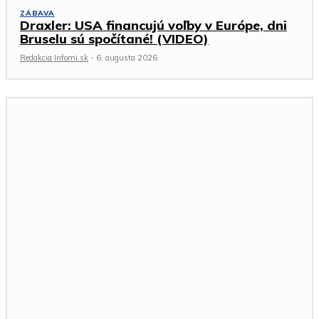
ZÁBAVA
Draxler: USA financujú voľby v Európe, dni
Bruselu sú spočítané! (VIDEO)
Redakcia Infomi.sk
-
6. augusta 2026