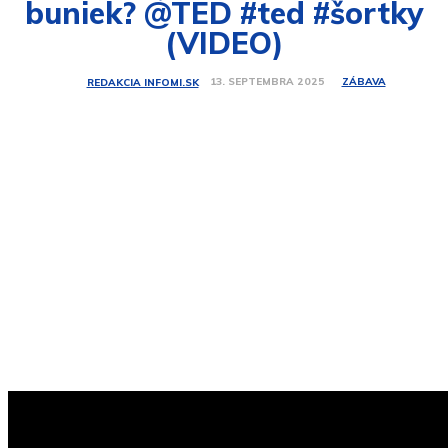
buniek? @TED ​​#ted #šortky
(VIDEO)
ZÁBAVA
13. SEPTEMBRA 2025
REDAKCIA INFOMI.SK