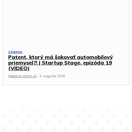
ZÁBAVA
Patent, ktorý má šokovať automobilový
priemysel?! | Startup Stage, epizóda 19
(VIDEO)
Redakcia Infomi.sk
-
5. augusta 2026