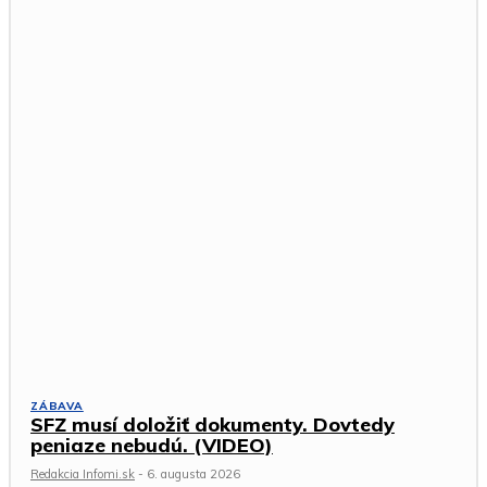
ZÁBAVA
SFZ musí doložiť dokumenty. Dovtedy
peniaze nebudú. (VIDEO)
Redakcia Infomi.sk
-
6. augusta 2026