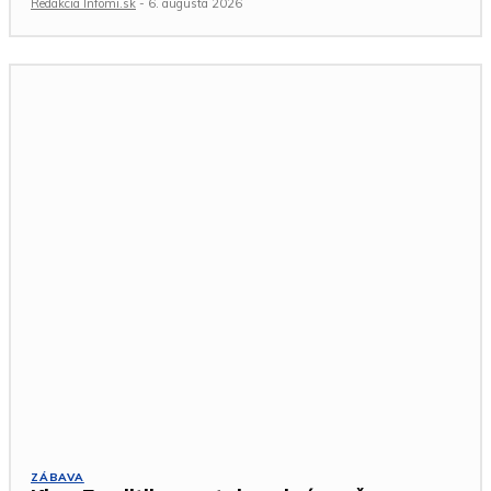
Redakcia Infomi.sk
-
6. augusta 2026
ZÁBAVA