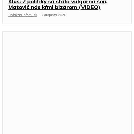
Klus: Z politiky sa stala vulgárna šou,
Matovič nás kŕmi bizárom (VIDEO)
Redakcia Infomi.sk
-
6. augusta 2026