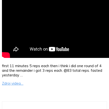
first 11 minutes 5 reps each then i think i did one round of 4
and the remainder i got 3 reps each. @83 total reps. fasted
yesterday …
Zdroj videa…