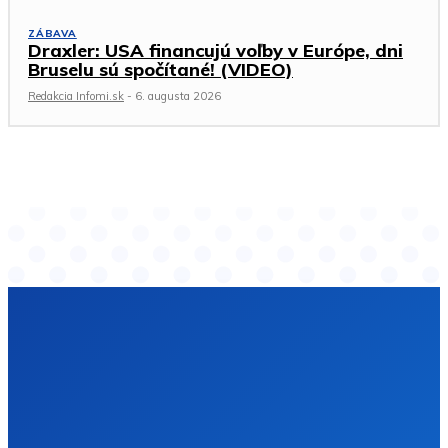
ZÁBAVA
Draxler: USA financujú voľby v Európe, dni
Bruselu sú spočítané! (VIDEO)
Redakcia Infomi.sk
-
6. augusta 2026