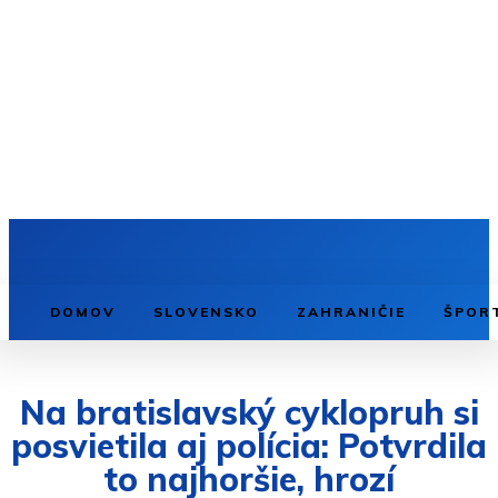
DOMOV
SLOVENSKO
ZAHRANIČIE
ŠPOR
Na bratislavský cyklopruh si
posvietila aj polícia: Potvrdila
to najhoršie, hrozí