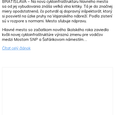
BRATISLAVA – Na novú cykloinfraštruktúru hlavného mesta
sa od jej vybudovania znáša veľká vlna kritiky. Tá je do značnej
miery opodstatnená, čo potvrdil aj dopravný inšpektorát, ktorý
si posvietil na úzke pruhy na Vajanského nábreží. Podľa zistení
sú v rozpore s normami. Mesto sľubuje nápravu.
Hlavné mesto so začiatkom nového školského roka zaviedlo
kvôli novej cykloinfraštruktúre výraznú zmenu pre vodičov
medzi Mostom SNP a Šafárikovom námestím….
Čítať celý článok