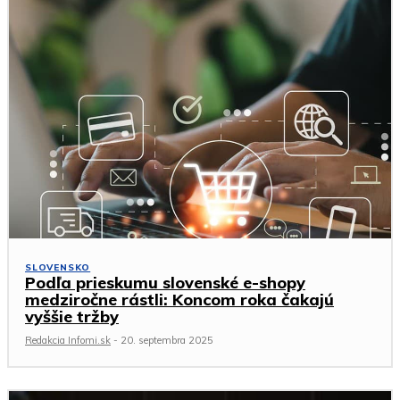
SLOVENSKO
Podľa prieskumu slovenské e-shopy
medziročne rástli: Koncom roka čakajú
vyššie tržby
Redakcia Infomi.sk
-
20. septembra 2025