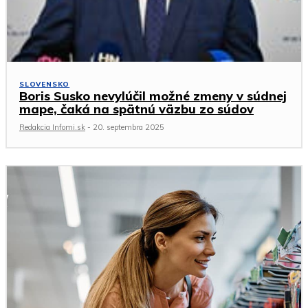
SLOVENSKO
Boris Susko nevylúčil možné zmeny v súdnej
mape, čaká na spätnú väzbu zo súdov
Redakcia Infomi.sk
-
20. septembra 2025