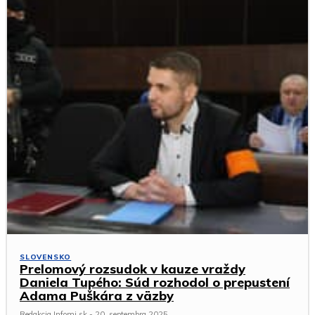
SLOVENSKO
Prelomový rozsudok v kauze vraždy
Daniela Tupého: Súd rozhodol o prepustení
Adama Puškára z väzby
Redakcia Infomi.sk
-
20. septembra 2025