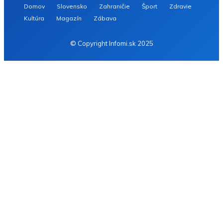
Domov
Slovensko
Zahraničie
Šport
Zdravie
Kultúra
Magazín
Zábava
© Copyright Infomi.sk 2025