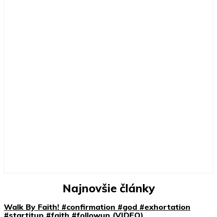
Najnovšie články
Walk By Faith! #confirmation #god #exhortation
#startitup #faith #followup (VIDEO)