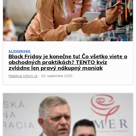
SLOVENSKO
Black Friday je konečne tu! Čo všetko viete o
obchodných praktikách? TENTO kvíz
zvládne len pravý nákupný maniak
Redakcia Infomi.sk
-
20. septembra 2025