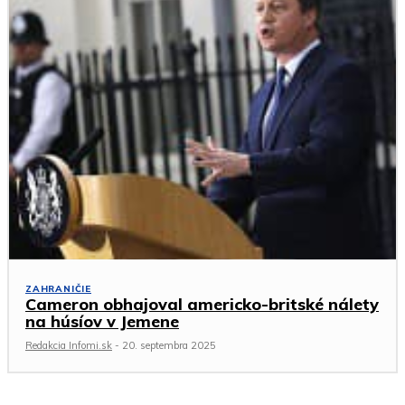
ZAHRANIČIE
Cameron obhajoval americko-britské nálety
na húsíov v Jemene
Redakcia Infomi.sk
-
20. septembra 2025