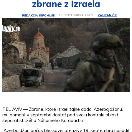
zbrane z Izraela
ZAHRANIČIE
20. SEPTEMBRA 2025
REDAKCIA INFOMI.SK
TEL AVIV — Zbrane, ktoré Izrael tajne dodal Azerbajdžanu,
mu pomohli v septembri dostať pod svoju kontrolu oblasť
separatistického Náhorného Karabachu.
Azerbajdžan počas bleskovej ofenzívy 19. septembra nasadil