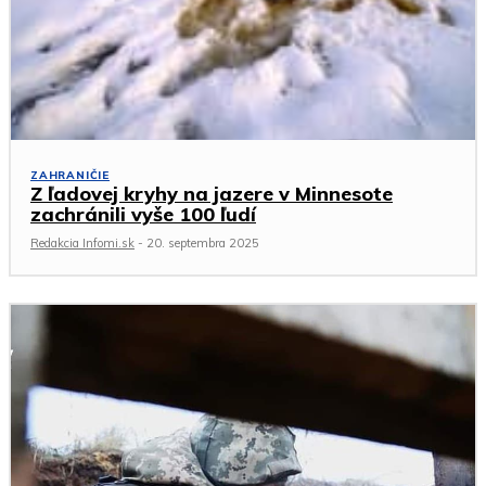
ZAHRANIČIE
Z ľadovej kryhy na jazere v Minnesote
zachránili vyše 100 ľudí
Redakcia Infomi.sk
-
20. septembra 2025