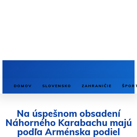
DOMOV
SLOVENSKO
ZAHRANIČIE
ŠPOR
Na úspešnom obsadení
Náhorného Karabachu majú
podľa Arménska podiel