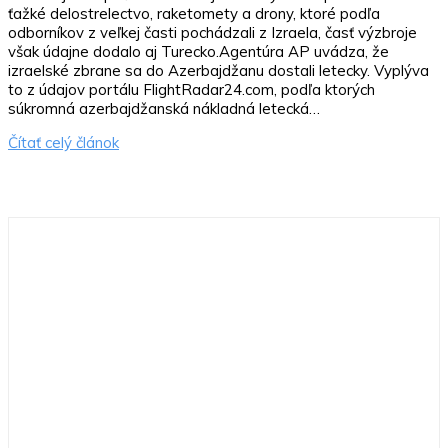
ťažké delostrelectvo, raketomety a drony, ktoré podľa
odborníkov z veľkej časti pochádzali z Izraela, časť výzbroje
však údajne dodalo aj Turecko.Agentúra AP uvádza, že
izraelské zbrane sa do Azerbajdžanu dostali letecky. Vyplýva
to z údajov portálu FlightRadar24.com, podľa ktorých
súkromná azerbajdžanská nákladná letecká…
Čítať celý článok