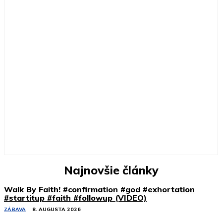
Najnovšie články
Walk By Faith! #confirmation #god #exhortation
#startitup #faith #followup (VIDEO)
ZÁBAVA
8. AUGUSTA 2026