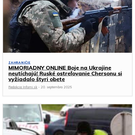
ZAHRANIČIE
MIMORIADNY ONLINE Boje na Ukrajine
neutíchajú! Ruské ostreľovanie Chersonu si
vyžiadalo štyri obete
Redakcia Infomi.sk
-
20. septembra 2025