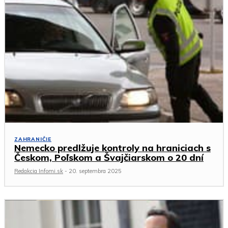
ZAHRANIČIE
Nemecko predlžuje kontroly na hraniciach s
Českom, Poľskom a Švajčiarskom o 20 dní
Redakcia Infomi.sk
-
20. septembra 2025