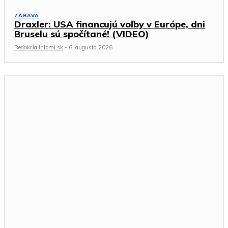
ZÁBAVA
Draxler: USA financujú voľby v Európe, dni
Bruselu sú spočítané! (VIDEO)
Redakcia Infomi.sk
-
6. augusta 2026