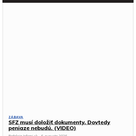
ZÁBAVA
SFZ musí doložiť dokumenty. Dovtedy
peniaze nebudú. (VIDEO)