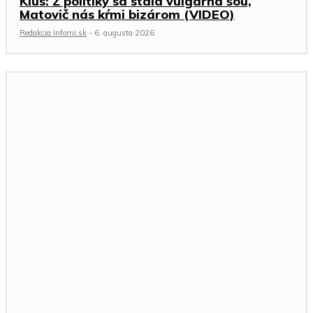
Klus: Z politiky sa stala vulgárna šou,
Matovič nás kŕmi bizárom (VIDEO)
Redakcia Infomi.sk
-
6. augusta 2026