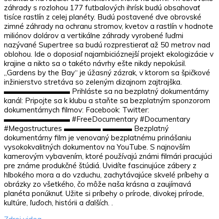
záhrady s rozlohou 177 futbalových ihrísk budú obsahovať
tisíce rastlín z celej planéty. Budú postavené dve obrovské
zimné záhrady na ochranu stromov, kvetov a rastlín v hodnote
miliónov dolárov a vertikálne záhrady vyrobené ľuďmi
nazývané Supertree sa budú rozprestierať až 50 metrov nad
oblohou. Ide o doposiaľ najambicióznejší projekt ekologizácie v
krajine a nikto sa o takéto návrhy ešte nikdy nepokúsil.
„Gardens by the Bay“ je úžasný zázrak, v ktorom sa špičkové
inžinierstvo stretáva so zeleným dizajnom zajtrajška.
▬▬▬▬▬▬▬▬▬ Prihláste sa na bezplatný dokumentárny
kanál: Pripojte sa k klubu a staňte sa bezplatným sponzorom
dokumentárnych filmov: Facebook: Twitter:
▬▬▬▬▬▬▬▬▬ #FreeDocumentary #Documentary
#Megastructures ▬▬▬▬▬ ▬▬▬▬ Bezplatný
dokumentárny film je venovaný bezplatnému prinášaniu
vysokokvalitných dokumentov na YouTube. S najnovším
kamerovým vybavením, ktoré používajú známi filmári pracujúci
pre známe produkčné štúdiá. Uvidíte fascinujúce zábery z
hlbokého mora a do vzduchu, zachytávajúce skvelé príbehy a
obrázky zo všetkého, čo môže naša krásna a zaujímavá
planéta ponúknuť. Užite si príbehy o prírode, divokej prírode,
kultúre, ľuďoch, histórii a ďalších. .