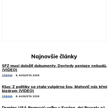
Najnovšie články
SFZ musí doložiť dokumenty. Dovtedy peniaze nebudú.
(VIDEO)
ZÁBAVA
6. AUGUSTA 2026
Klus: Z politiky sa stala vulgárna šou, Matovič nás kŕmi
bizárom (VIDEO)
ZÁBAVA
6. AUGUSTA 2026
Draxler: USA financujú voľby v Európe, dni Bruselu sú