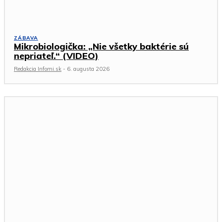
ZÁBAVA
Mikrobiologička: „Nie všetky baktérie sú
nepriateľ.“ (VIDEO)
Redakcia Infomi.sk
-
6. augusta 2026