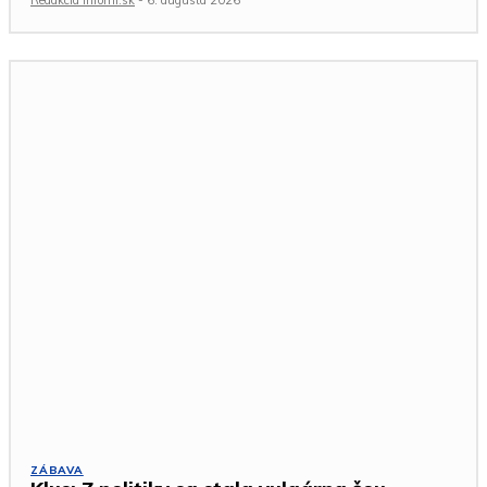
Redakcia Infomi.sk
-
6. augusta 2026
ZÁBAVA