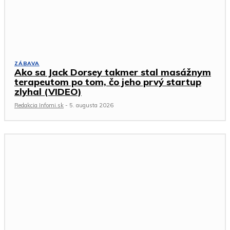
ZÁBAVA
Ako sa Jack Dorsey takmer stal masážnym
terapeutom po tom, čo jeho prvý startup
zlyhal (VIDEO)
Redakcia Infomi.sk
-
5. augusta 2026