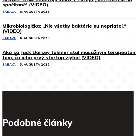
spočítané! (VIDEO)
ZÁBAVA
6. AUGUSTA 2026
Mikrobiologička: „Nie všetky baktérie sú nepriateľ.“
(VIDEO)
ZÁBAVA
6. AUGUSTA 2026
Ako sa Jack Dorsey takmer stal masážnym terapeuto
tom, čo jeho prvý startup zlyhal (VIDEO)
ZÁBAVA
5. AUGUSTA 2026
Podobné články