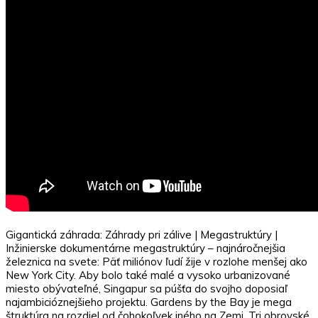
Gigantická záhrada: Záhrady pri zálive | Megastruktúry |
Inžinierske dokumentárne megastruktúry – najnáročnejšia
železnica na svete: Päť miliónov ľudí žije v rozlohe menšej ako
New York City. Aby bolo také malé a vysoko urbanizované
miesto obývateľné, Singapur sa púšťa do svojho doposiaľ
najambicióznejšieho projektu. Gardens by the Bay je mega
štruktúra na rozdiel od čohokoľvek iného na Zemi. Tri obrovské