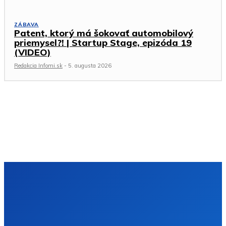
ZÁBAVA
Patent, ktorý má šokovať automobilový
priemysel?! | Startup Stage, epizóda 19
(VIDEO)
Redakcia Infomi.sk
-
5. augusta 2026