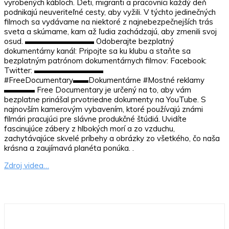
vyrobených kábloch. Deti, migranti a pracovníci každý deň
podnikajú neuveriteľné cesty, aby vyžili. V týchto jedinečných
filmoch sa vydávame na niektoré z najnebezpečnejších trás
sveta a skúmame, kam až ľudia zachádzajú, aby zmenili svoj
osud. ▬▬▬▬▬▬▬▬▬ Odoberajte bezplatný
dokumentárny kanál: Pripojte sa ku klubu a staňte sa
bezplatným patrónom dokumentárnych filmov: Facebook:
Twitter: ▬▬▬▬▬▬▬▬▬
#FreeDocumentary▬▬Dokumentárne #Mostné reklamy
▬▬▬▬ Free Documentary je určený na to, aby vám
bezplatne prinášal prvotriedne dokumenty na YouTube. S
najnovším kamerovým vybavením, ktoré používajú známi
filmári pracujúci pre slávne produkčné štúdiá. Uvidíte
fascinujúce zábery z hlbokých morí a zo vzduchu,
zachytávajúce skvelé príbehy a obrázky zo všetkého, čo naša
krásna a zaujímavá planéta ponúka. .
Zdroj videa…