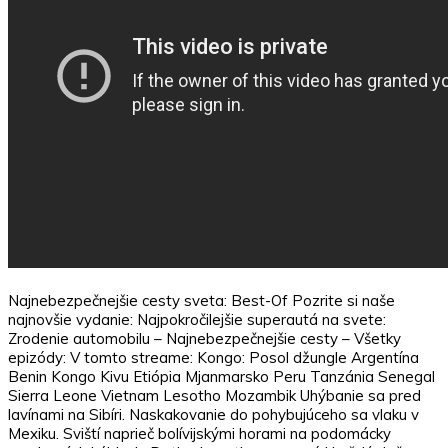
Najnebezpečnejšie cesty sveta: Best-Of Pozrite si naše
najnovšie vydanie: Najpokročilejšie superautá na svete:
Zrodenie automobilu – Najnebezpečnejšie cesty – Všetky
epizódy: V tomto streame: Kongo: Posol džungle Argentína
Benin Kongo Kivu Etiópia Mjanmarsko Peru Tanzánia Senegal
Sierra Leone Vietnam Lesotho Mozambik Uhýbanie sa pred
lavínami na Sibíri. Naskakovanie do pohybujúceho sa vlaku v
Mexiku. Sviští naprieč bolívijskými horami na podomácky