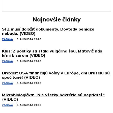
Najnovšie články
SFZ musí doložiť dokumenty. Dovtedy peniaze
nebudú. (VIDEO)
ZÁBAVA
6. AUGUSTA 2026
Klus: Z politiky sa stala vulgárna šou, Matovič nás
kŕmi bizárom (VIDEO)
ZÁBAVA
6. AUGUSTA 2026
Draxler: USA financujú voľby v Európe, dni Bruselu sú
spočítané! (VIDEO)
ZÁBAVA
6. AUGUSTA 2026
Mikrobiologička: „Nie všetky baktérie sú nepriateľ.“
(VIDEO)
ZÁBAVA
6. AUGUSTA 2026