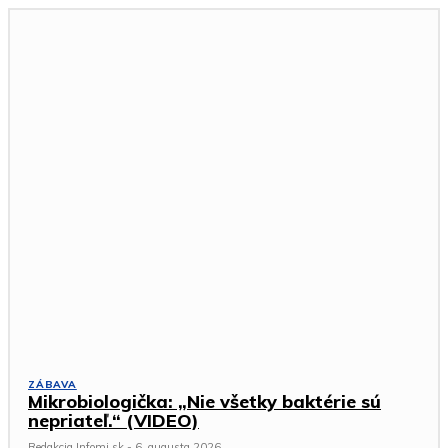
ZÁBAVA
Mikrobiologička: „Nie všetky baktérie sú
nepriateľ.“ (VIDEO)
Redakcia Infomi.sk
-
6. augusta 2026