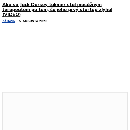
Ako sa Jack Dorsey takmer stal masážnym
terapeutom po tom, čo jeho prvý startup zlyhal
(VIDEO)
ZÁBAVA
5. AUGUSTA 2026
Podobné články