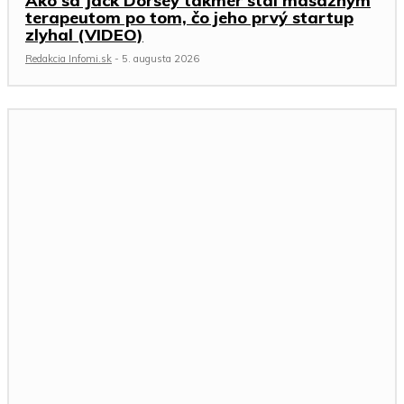
Ako sa Jack Dorsey takmer stal masážnym
terapeutom po tom, čo jeho prvý startup
zlyhal (VIDEO)
Redakcia Infomi.sk
-
5. augusta 2026