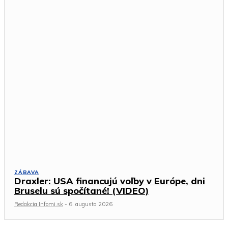
ZÁBAVA
Draxler: USA financujú voľby v Európe, dni
Bruselu sú spočítané! (VIDEO)
Redakcia Infomi.sk
-
6. augusta 2026