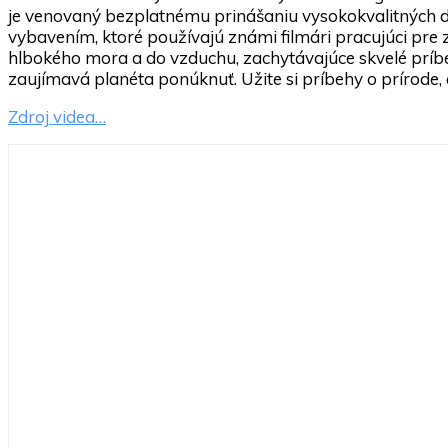
je venovaný bezplatnému prinášaniu vysokokvalitnýc
vybavením, ktoré používajú známi filmári pracujúci pre 
hlbokého mora a do vzduchu, zachytávajúce skvelé príb
zaujímavá planéta ponúknuť. Užite si príbehy o prírode, div
Zdroj videa…