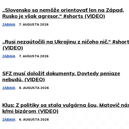
„Slovensko sa nemôže orientovať len na Západ,
Rusko je však agresor.“ #shorts (VIDEO)
ZÁBAVA
7. AUGUSTA 2026
„Rusi nezaútočili na Ukrajinu z ničoho nič.“ #shor
(VIDEO)
ZÁBAVA
7. AUGUSTA 2026
SFZ musí doložiť dokumenty. Dovtedy peniaze
nebudú. (VIDEO)
ZÁBAVA
6. AUGUSTA 2026
Klus: Z politiky sa stala vulgárna šou, Matovič ná
kŕmi bizárom (VIDEO)
ZÁBAVA
6. AUGUSTA 2026