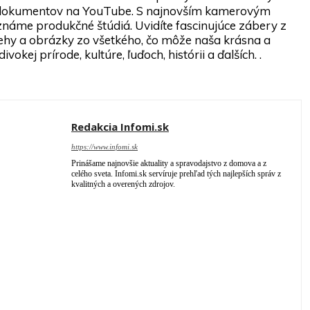
h dokumentov na YouTube. S najnovším kamerovým
známe produkčné štúdiá. Uvidíte fascinujúce zábery z
ehy a obrázky zo všetkého, čo môže naša krásna a
okej prírode, kultúre, ľuďoch, histórii a ďalších. .
Redakcia Infomi.sk
https://www.infomi.sk
Prinášame najnovšie aktuality a spravodajstvo z domova a z
celého sveta. Infomi.sk servíruje prehľad tých najlepších správ z
kvalitných a overených zdrojov.