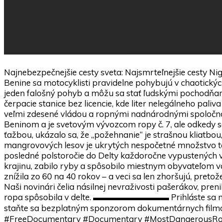
Najnebezpečnejšie cesty sveta: Najsmrteľnejšie cesty Nig
Benine sa motocyklisti pravidelne pohybujú v chaotických 
jeden falošný pohyb a môžu sa stať ľudskými pochodňam
čerpacie stanice bez licencie, kde liter nelegálneho paliv
veľmi zdesené vládou a ropnými nadnárodnými spoločnosť
Beninom a je svetovým vývozcom ropy č. 7, ale odkedy sa
ťažbou, ukázalo sa, že „požehnanie“ je strašnou kliatbou
mangrovových lesov je ukrytých nespočetné množstvo taj
posledné polstoročie do Delty každoročne vypustených vi
krajinu, zabilo ryby a spôsobilo miestnym obyvateľom vá
znížila zo 60 na 40 rokov – a veci sa len zhoršujú, pretož
Naši novinári čelia násilnej nevraživosti pašerákov, pren
ropa spôsobila v delte. ▬▬▬▬▬▬▬▬▬ Prihláste sa na b
staňte sa bezplatným sponzorom dokumentárnych f
#FreeDocumentary #Documentary #MostDangerous