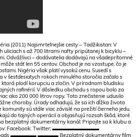
éria (2011) Najsmrteľnejšie cesty – Tadžikistan: V
uliciach s až 700 litrami nafty pripútanej k bicyklu –
i. Odvážlivci – dodávatelia dodávajú na všadeprítomné
a môže stáť len 55 centov. Obchod je na vzostupe, čo je
ami. Nigéria však platí vysokú cenu. Susedí s
 v šesťdesiatych rokoch minulého storočia začalo s
, ktorá plodí korupciu a zločin. V prírodnom bludisku
ných rafinérií. V dôsledku obchodu s ropou bolo za
ac ako 200 000 litrov ropy. Toto znečistenie udusilo
žne choroby. Úrady odhadujú, že sa ich dĺžka života
e komunity sú stále viac závislé na prežití čierneho jedu.
ikajú do tajných operácií a objasňujú rozsah škôd, ktoré
ezplatný dokumentárny kanál: Pripojte sa k klubu a
ilmov: Facebook: Twitter: ▬▬▬▬▬▬▬▬▬
Roads ▬▬▬▬▬ ▬▬▬▬ Bezplatný dokumentárny film