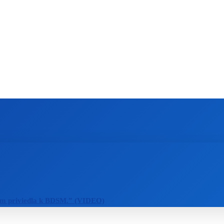
ZAHRANIČIE
ŠPORT
ZDRAVIE
m priviedla k BDSM.” (VIDEO)