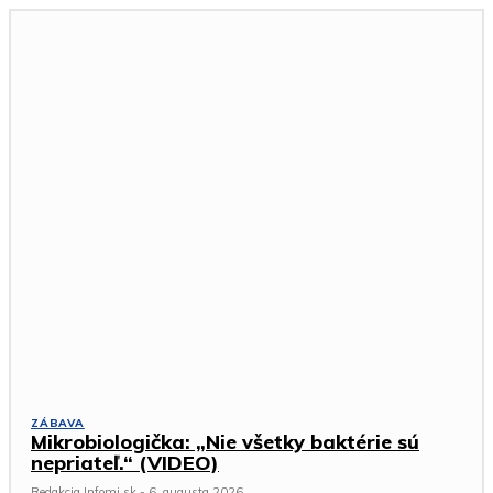
ZÁBAVA
Mikrobiologička: „Nie všetky baktérie sú
nepriateľ.“ (VIDEO)
Redakcia Infomi.sk
-
6. augusta 2026