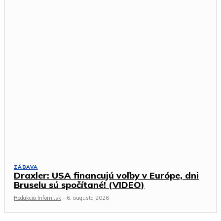
ZÁBAVA
Draxler: USA financujú voľby v Európe, dni
Bruselu sú spočítané! (VIDEO)
Redakcia Infomi.sk
-
6. augusta 2026