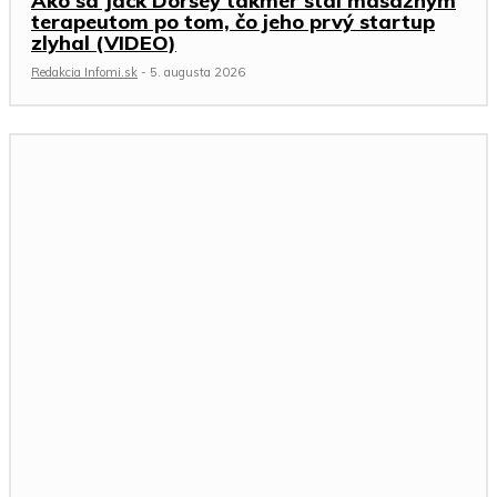
Ako sa Jack Dorsey takmer stal masážnym
terapeutom po tom, čo jeho prvý startup
zlyhal (VIDEO)
Redakcia Infomi.sk
-
5. augusta 2026