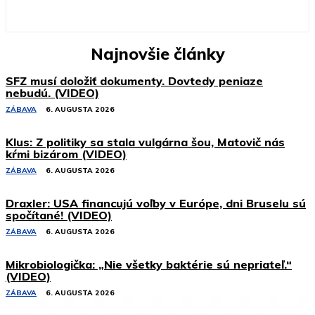
Najnovšie články
SFZ musí doložiť dokumenty. Dovtedy peniaze
nebudú. (VIDEO)
ZÁBAVA
6. AUGUSTA 2026
Klus: Z politiky sa stala vulgárna šou, Matovič nás
kŕmi bizárom (VIDEO)
ZÁBAVA
6. AUGUSTA 2026
Draxler: USA financujú voľby v Európe, dni Bruselu sú
spočítané! (VIDEO)
ZÁBAVA
6. AUGUSTA 2026
Mikrobiologička: „Nie všetky baktérie sú nepriateľ.“
(VIDEO)
ZÁBAVA
6. AUGUSTA 2026