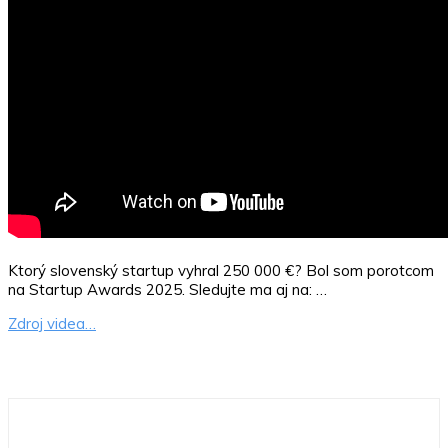
Ktorý slovenský startup vyhral 250 000 €? Bol som porotcom
na Startup Awards 2025. Sledujte ma aj na: …
Zdroj videa…