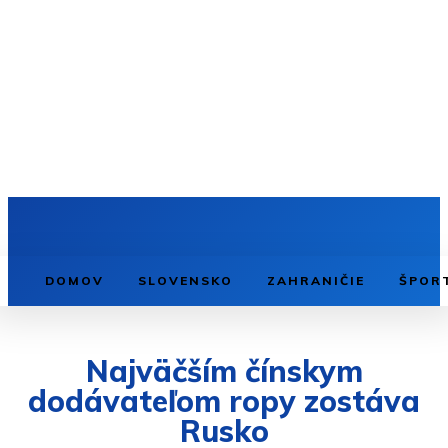
DOMOV
SLOVENSKO
ZAHRANIČIE
ŠPOR
Najväčším čínskym
dodávateľom ropy zostáva
Rusko