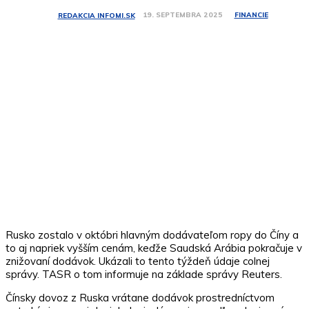
FINANCIE
19. SEPTEMBRA 2025
REDAKCIA INFOMI.SK
Rusko zostalo v októbri hlavným dodávateľom ropy do Číny a
to aj napriek vyšším cenám, keďže Saudská Arábia pokračuje v
znižovaní dodávok. Ukázali to tento týždeň údaje colnej
správy. TASR o tom informuje na základe správy Reuters.
Čínsky dovoz z Ruska vrátane dodávok prostredníctvom