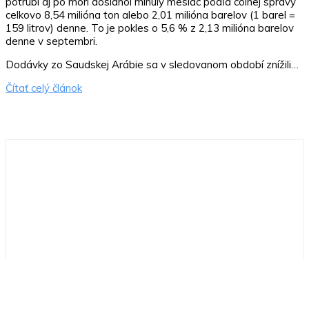
potrubí aj po mori dosiahol minulý mesiac podľa colnej správy
celkovo 8,54 milióna ton alebo 2,01 milióna barelov (1 barel =
159 litrov) denne. To je pokles o 5,6 % z 2,13 milióna barelov
denne v septembri.
Dodávky zo Saudskej Arábie sa v sledovanom období znížili…
Čítať celý článok