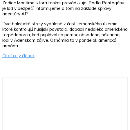
Zodiac Maritime, ktorá tanker prevádzkuje. Podľa Pentagónu
je loď v bezpečí. Informujeme o tom na základe správy
agentúry AP.
Dve balistické strely vypálené z časti jemenského územia,
ktoré kontrolujú húsijskí povstalci, dopadli neďaleko amerického
torpédoborca, keď priplával na pomoc obsadenej nákladnej
lodi v Adenskom zálive. Oznámila to v pondelok americká
armáda….
Čítať celý článok