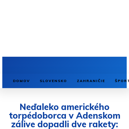
DOMOV
SLOVENSKO
ZAHRANIČIE
ŠPOR
Neďaleko amerického
torpédoborca v Adenskom
zálive dopadli dve rakety: