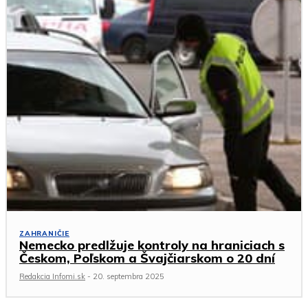
ZAHRANIČIE
Nemecko predlžuje kontroly na hraniciach s
Českom, Poľskom a Švajčiarskom o 20 dní
Redakcia Infomi.sk
-
20. septembra 2025