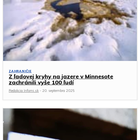
ZAHRANIČIE
Z ľadovej kryhy na jazere v Minnesote
zachránili vyše 100 ľudí
Redakcia Infomi.sk
-
20. septembra 2025