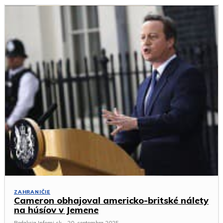
ZAHRANIČIE
Cameron obhajoval americko-britské nálety
na húsíov v Jemene