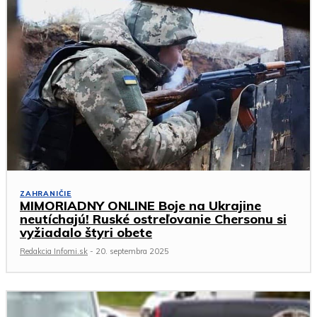
ZAHRANIČIE
MIMORIADNY ONLINE Boje na Ukrajine
neutíchajú! Ruské ostreľovanie Chersonu si
vyžiadalo štyri obete
Redakcia Infomi.sk
-
20. septembra 2025