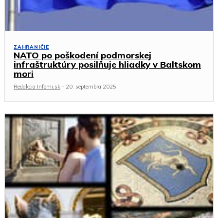
ZAHRANIČIE
NATO po poškodení podmorskej
infraštruktúry posilňuje hliadky v Baltskom
mori
Redakcia Infomi.sk
-
20. septembra 2025