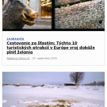
ZAHRANIČIE
Cestovanie za šťastím: Týchto 10
turistických atrakcií v Európe vraj dokáže
plniť želania
Redakcia Infomi.sk
-
20. septembra 2025