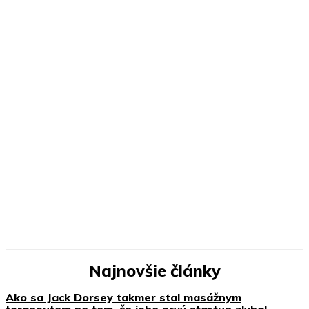
Najnovšie články
Ako sa Jack Dorsey takmer stal masážnym
terapeutom po tom, čo jeho prvý startup zlyhal