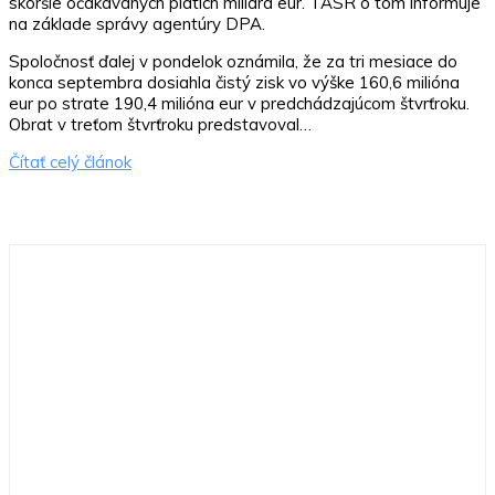
skoršie očakávaných piatich miliárd eur. TASR o tom informuje
na základe správy agentúry DPA.
Spoločnosť ďalej v pondelok oznámila, že za tri mesiace do
konca septembra dosiahla čistý zisk vo výške 160,6 milióna
eur po strate 190,4 milióna eur v predchádzajúcom štvrťroku.
Obrat v treťom štvrťroku predstavoval…
Čítať celý článok