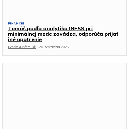
FINANCIE
Tomáš podľa analytika INESS pri
minimálnej mzde zavádza, odporúča prijať
iné opatrenie
Redakcia Infomi.sk
-
20. septembra 2025