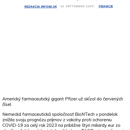
FINANCIE
14. SEPTEMBRA 2025
REDAKCIA INFOMI.SK
Americký farmaceutický gigant Pfizer už skĺzol do červených
čísel.
Nemecká farmaceutická spoločnosť BioNTech v pondelok
znížila svoju prognózu príjmov z vakcíny proti ochoreniu
COVID-19 za celý rok 2023 na približne štyri miliardy eur zo