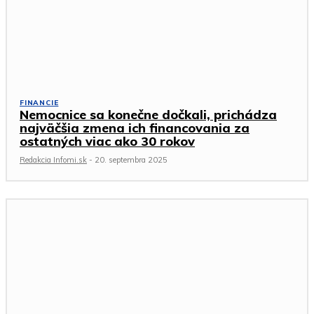
FINANCIE
Nemocnice sa konečne dočkali, prichádza
najväčšia zmena ich financovania za
ostatných viac ako 30 rokov
Redakcia Infomi.sk
-
20. septembra 2025