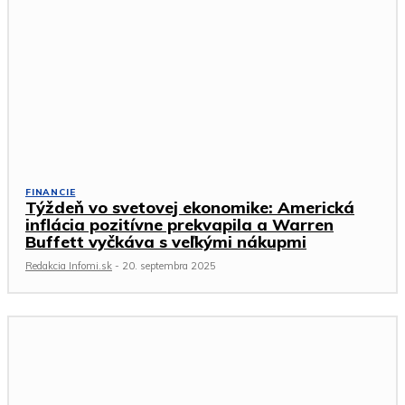
FINANCIE
Týždeň vo svetovej ekonomike: Americká
inflácia pozitívne prekvapila a Warren
Buffett vyčkáva s veľkými nákupmi
Redakcia Infomi.sk
-
20. septembra 2025