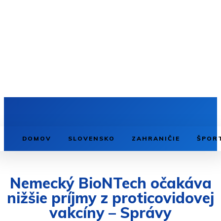
DOMOV
SLOVENSKO
ZAHRANIČIE
ŠPOR
Nemecký BioNTech očakáva
nižšie príjmy z proticovidovej
vakcíny – Správy