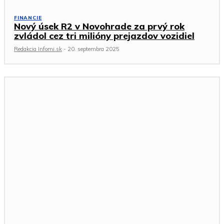
FINANCIE
Nový úsek R2 v Novohrade za prvý rok
zvládol cez tri milióny prejazdov vozidiel
Redakcia Infomi.sk
-
20. septembra 2025