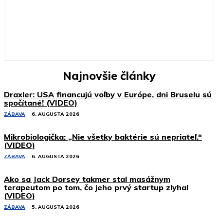
Najnovšie články
Draxler: USA financujú voľby v Európe, dni Bruselu sú
spočítané! (VIDEO)
ZÁBAVA
6. AUGUSTA 2026
Mikrobiologička: „Nie všetky baktérie sú nepriateľ.“
(VIDEO)
ZÁBAVA
6. AUGUSTA 2026
Ako sa Jack Dorsey takmer stal masážnym
terapeutom po tom, čo jeho prvý startup zlyhal
(VIDEO)
ZÁBAVA
5. AUGUSTA 2026