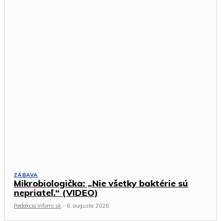
ZÁBAVA
Mikrobiologička: „Nie všetky baktérie sú
nepriateľ.“ (VIDEO)
Redakcia Infomi.sk
-
6. augusta 2026