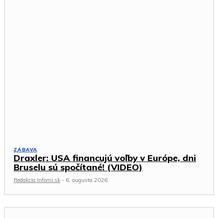
ZÁBAVA
Draxler: USA financujú voľby v Európe, dni
Bruselu sú spočítané! (VIDEO)
Redakcia Infomi.sk
-
6. augusta 2026