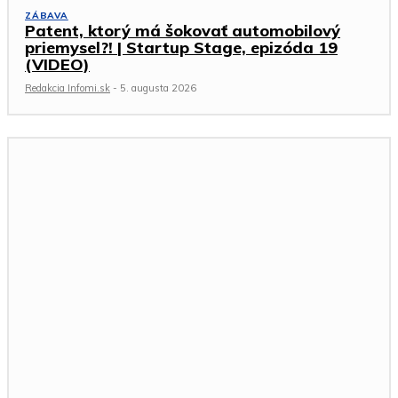
ZÁBAVA
Patent, ktorý má šokovať automobilový
priemysel?! | Startup Stage, epizóda 19
(VIDEO)
Redakcia Infomi.sk
-
5. augusta 2026