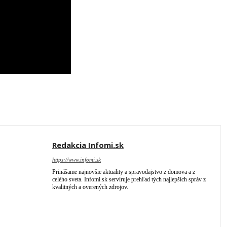
Redakcia Infomi.sk
https://www.infomi.sk
Prinášame najnovšie aktuality a spravodajstvo z domova a z
celého sveta. Infomi.sk servíruje prehľad tých najlepších správ z
kvalitných a overených zdrojov.