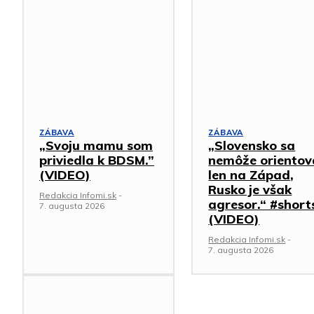
ZÁBAVA
ZÁBAVA
„Svoju mamu som
„Slovensko sa
priviedla k BDSM.”
nemôže orientov
(VIDEO)
len na Západ,
Rusko je však
Redakcia Infomi.sk
-
agresor.“ #short
7. augusta 2026
(VIDEO)
Redakcia Infomi.sk
-
7. augusta 2026