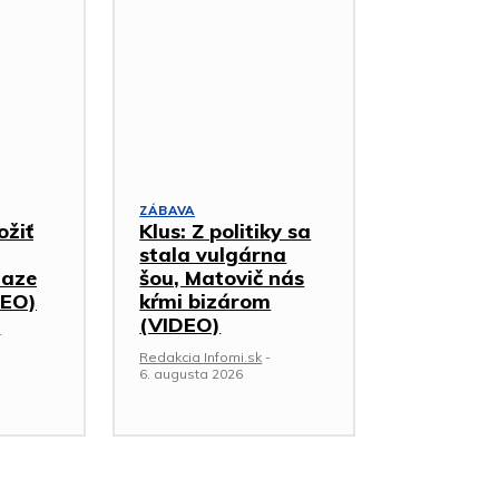
ZÁBAVA
ožiť
Klus: Z politiky sa
stala vulgárna
iaze
šou, Matovič nás
DEO)
kŕmi bizárom
(VIDEO)
-
Redakcia Infomi.sk
-
6. augusta 2026