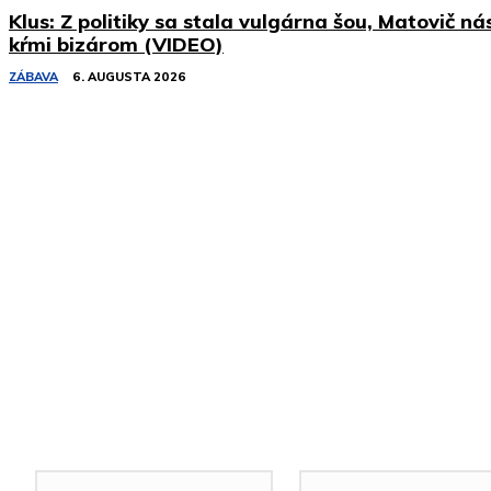
Klus: Z politiky sa stala vulgárna šou, Matovič ná
kŕmi bizárom (VIDEO)
ZÁBAVA
6. AUGUSTA 2026
Podobné články