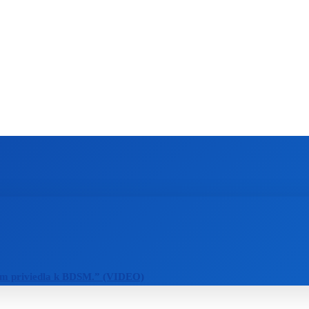
ZAHRANIČIE
ŠPORT
ZDRAVIE
m priviedla k BDSM.” (VIDEO)