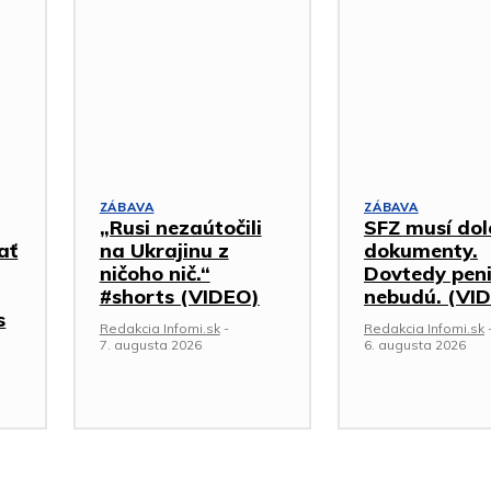
ZÁBAVA
ZÁBAVA
„Rusi nezaútočili
SFZ musí dol
ať
na Ukrajinu z
dokumenty.
ničoho nič.“
Dovtedy pen
#shorts (VIDEO)
nebudú. (VI
s
Redakcia Infomi.sk
-
Redakcia Infomi.sk
7. augusta 2026
6. augusta 2026