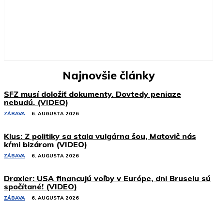
Najnovšie články
SFZ musí doložiť dokumenty. Dovtedy peniaze
nebudú. (VIDEO)
ZÁBAVA
6. AUGUSTA 2026
Klus: Z politiky sa stala vulgárna šou, Matovič nás
kŕmi bizárom (VIDEO)
ZÁBAVA
6. AUGUSTA 2026
Draxler: USA financujú voľby v Európe, dni Bruselu sú
spočítané! (VIDEO)
ZÁBAVA
6. AUGUSTA 2026