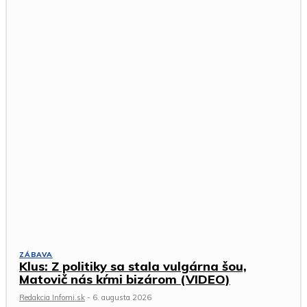
ZÁBAVA
Klus: Z politiky sa stala vulgárna šou,
Matovič nás kŕmi bizárom (VIDEO)
Redakcia Infomi.sk
-
6. augusta 2026