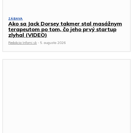
ZÁBAVA
Ako sa Jack Dorsey takmer stal masážnym
terapeutom po tom, čo jeho prvý startup
zlyhal (VIDEO)
Redakcia Infomi.sk
-
5. augusta 2026