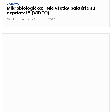
ZÁBAVA
Mikrobiologička: „Nie všetky baktérie sú
nepriateľ.“ (VIDEO)
Redakcia Infomi.sk
-
6. augusta 2026