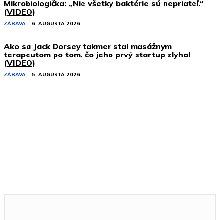
Mikrobiologička: „Nie všetky baktérie sú nepriateľ.“
(VIDEO)
ZÁBAVA
6. AUGUSTA 2026
Ako sa Jack Dorsey takmer stal masážnym
terapeutom po tom, čo jeho prvý startup zlyhal
(VIDEO)
ZÁBAVA
5. AUGUSTA 2026
Podobné články