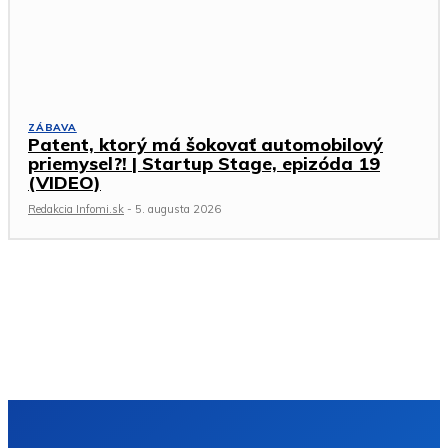
ZÁBAVA
Patent, ktorý má šokovať automobilový
priemysel?! | Startup Stage, epizóda 19
(VIDEO)
Redakcia Infomi.sk
-
5. augusta 2026