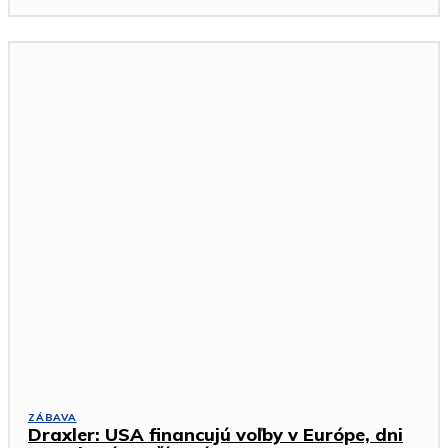
ZÁBAVA
Draxler: USA financujú voľby v Európe, dni