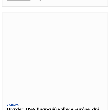
ZÁBAVA
Draxler: USA financujú voľby v Európe, dni