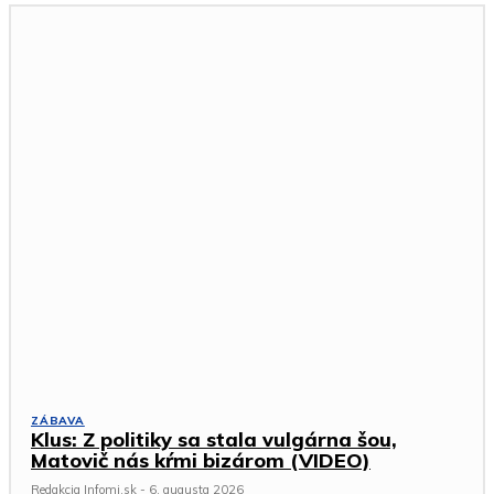
ZÁBAVA
Klus: Z politiky sa stala vulgárna šou,
Matovič nás kŕmi bizárom (VIDEO)
Redakcia Infomi.sk
-
6. augusta 2026