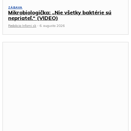
ZÁBAVA
Mikrobiologička: „Nie všetky baktérie sú
nepriateľ.“ (VIDEO)
Redakcia Infomi.sk
-
6. augusta 2026