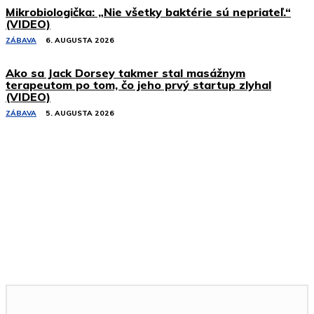
Mikrobiologička: „Nie všetky baktérie sú nepriateľ.“
(VIDEO)
ZÁBAVA
6. AUGUSTA 2026
Ako sa Jack Dorsey takmer stal masážnym
terapeutom po tom, čo jeho prvý startup zlyhal
(VIDEO)
ZÁBAVA
5. AUGUSTA 2026
Podobné články