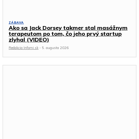
ZÁBAVA
Ako sa Jack Dorsey takmer stal masážnym
terapeutom po tom, čo jeho prvý startup
zlyhal (VIDEO)
Redakcia Infomi.sk
-
5. augusta 2026