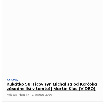
ZÁBAVA
Kukátko 58: Ficov syn Michal sa od Korčoka
zásadne líši v tomto! | Martin Klus (VIDEO)
Redakcia Infomi.sk
-
9. augusta 2026