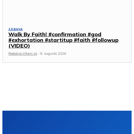
ZÁBAVA
Walk By Faith! #confirmation #god
#exhortation #startitup #faith #followup
(VIDEO)
Redakcia Infomi.sk
-
8. augusta 2026