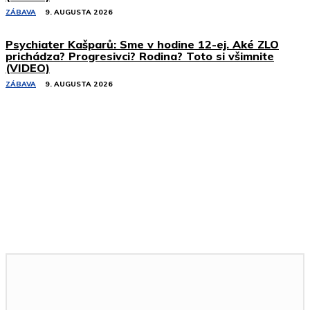
ZÁBAVA
9. AUGUSTA 2026
Psychiater Kašparů: Sme v hodine 12-ej. Aké ZLO
prichádza? Progresivci? Rodina? Toto si všimnite
(VIDEO)
ZÁBAVA
9. AUGUSTA 2026
Podobné články