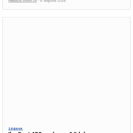
Redakcia Infomi.sk
-
9. augusta 2026
ZÁBAVA