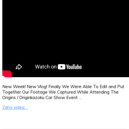
New Week! New Vlog! Finally We Were Able To Edit and Put
Together Our Footage We Captured While Attending The
Origins / Originkazoku Car Show Event …
Zdroj videa…