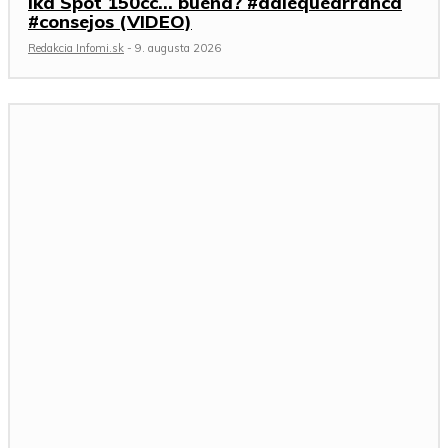
Ika Spot 150cc… buena? #dalequearranca
#consejos (VIDEO)
Redakcia Infomi.sk
-
9. augusta 2026