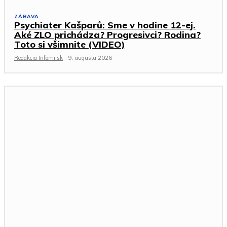
ZÁBAVA
Psychiater Kašparů: Sme v hodine 12-ej.
Aké ZLO prichádza? Progresivci? Rodina?
Toto si všimnite (VIDEO)
Redakcia Infomi.sk
-
9. augusta 2026