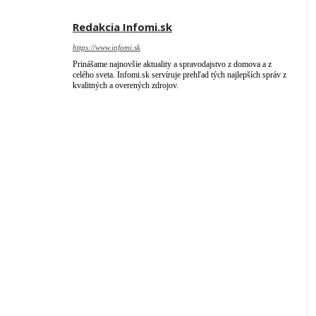
Redakcia Infomi.sk
https://www.infomi.sk
Prinášame najnovšie aktuality a spravodajstvo z domova a z
celého sveta. Infomi.sk servíruje prehľad tých najlepších správ z
kvalitných a overených zdrojov.