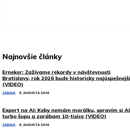
Najnovšie články
Erneker: Zažívame rekordy v návštevnosti
Bratislavy, rok 2026 bude historicky najúspešnejš
(VIDEO)
ZÁBAVA
8. AUGUSTA 2026
Expert na AI: Keby nemám morálku, spravím si AI
turbo šupu a zarábam 10-tisíce (VIDEO)
ZÁBAVA
8. AUGUSTA 2026