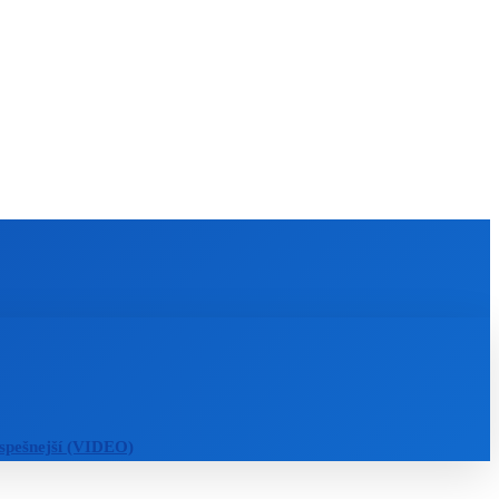
KULTÚRA
MAGAZÍN
ZÁBAVA
MORE
úspešnejší (VIDEO)