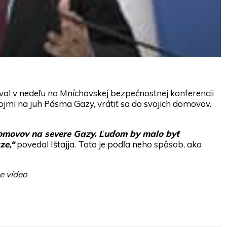
l v nedeľu na Mníchovskej bezpečnostnej konferencii
 bojmi na juh Pásma Gazy, vrátiť sa do svojich domovov.
domovov na severe Gazy. Ľuďom by malo byť
ze,“
povedal Ištajja. Toto je podľa neho spôsob, ako
e video