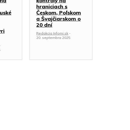
 na
kontroly na
hraniciach s
Ruské
Českom, Poľskom
a Švajčiarskom o
20 dní
ri
Redakcia Infomi.sk
-
20. septembra 2025
-
5