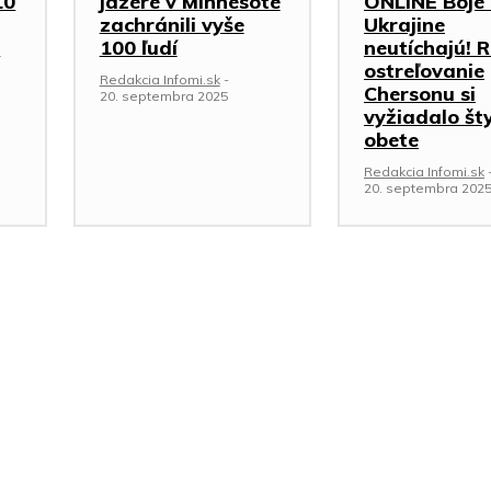
10
jazere v Minnesote
ONLINE Boje
zachránili vyše
Ukrajine
e
100 ľudí
neutíchajú! 
ostreľovanie
Redakcia Infomi.sk
-
Chersonu si
20. septembra 2025
vyžiadalo šty
obete
Redakcia Infomi.sk
20. septembra 202