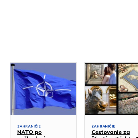
Podobné články
ZAHRANIČIE
ZAHRANIČIE
NATO po
Cestovanie za