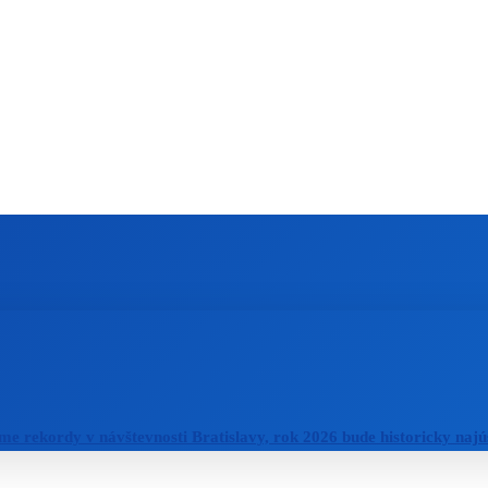
ZAHRANIČIE
ŠPORT
ZDRAVIE
e rekordy v návštevnosti Bratislavy, rok 2026 bude historicky naj