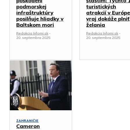
poškodení
šťastím: Týchto 
podmorskej
turistických
infraštruktúry
atrakcií v Európ
posilňuje hliadky v
vraj dokáže plniť
Baltskom mori
želania
Redakcia Infomi.sk
-
Redakcia Infomi.sk
-
20. septembra 2025
20. septembra 2025
ZAHRANIČIE
Cameron