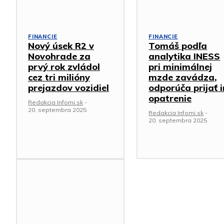
FINANCIE
FINANCIE
Nový úsek R2 v
Tomáš podľa
Novohrade za
analytika INESS
prvý rok zvládol
pri minimálnej
cez tri milióny
mzde zavádza,
prejazdov vozidiel
odporúča prijať 
opatrenie
Redakcia Infomi.sk
-
20. septembra 2025
Redakcia Infomi.sk
-
20. septembra 2025