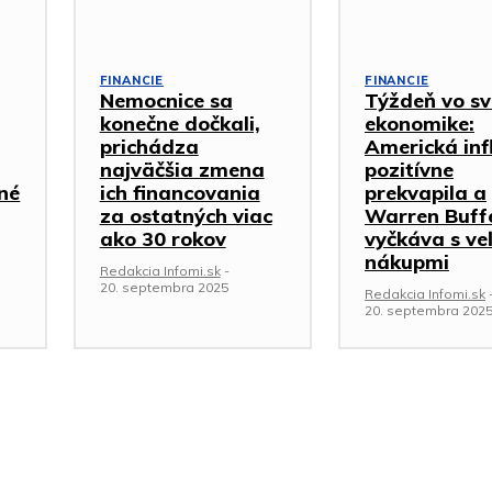
FINANCIE
FINANCIE
Nemocnice sa
Týždeň vo sv
konečne dočkali,
ekonomike:
prichádza
Americká inf
najväčšia zmena
pozitívne
iné
ich financovania
prekvapila a
za ostatných viac
Warren Buff
ako 30 rokov
vyčkáva s ve
nákupmi
Redakcia Infomi.sk
-
20. septembra 2025
Redakcia Infomi.sk
20. septembra 202