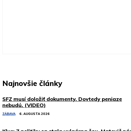
Najnovšie články
SFZ musí doložiť dokumenty. Dovtedy peniaze
nebudú. (VIDEO)
ZÁBAVA
6. AUGUSTA 2026