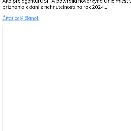
Ako pre agentúru SITA potvrdila hovorkyňa Únie miest 
priznania k dani z nehnuteľností na rok 2024…
Čítať celý článok