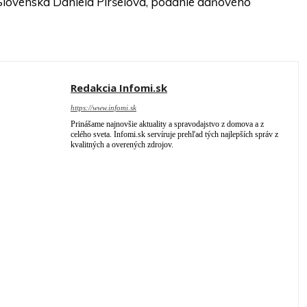
Slovenska Daniela Piršelová, podanie daňového
Redakcia Infomi.sk
https://www.infomi.sk
Prinášame najnovšie aktuality a spravodajstvo z domova a z
celého sveta. Infomi.sk servíruje prehľad tých najlepších správ z
kvalitných a overených zdrojov.