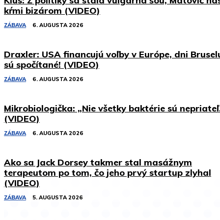
Klus: Z politiky sa stala vulgárna šou, Matovič ná
kŕmi bizárom (VIDEO)
ZÁBAVA
6. AUGUSTA 2026
Draxler: USA financujú voľby v Európe, dni Brusel
sú spočítané! (VIDEO)
ZÁBAVA
6. AUGUSTA 2026
Mikrobiologička: „Nie všetky baktérie sú nepriateľ
(VIDEO)
ZÁBAVA
6. AUGUSTA 2026
Ako sa Jack Dorsey takmer stal masážnym
terapeutom po tom, čo jeho prvý startup zlyhal
(VIDEO)
ZÁBAVA
5. AUGUSTA 2026