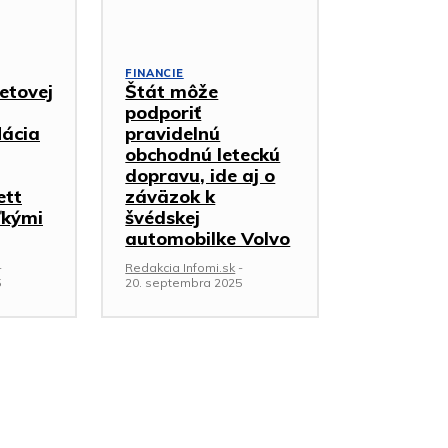
FINANCIE
etovej
Štát môže
podporiť
lácia
pravidelnú
obchodnú leteckú
dopravu, ide aj o
ett
záväzok k
ľkými
švédskej
automobilke Volvo
-
Redakcia Infomi.sk
-
5
20. septembra 2025