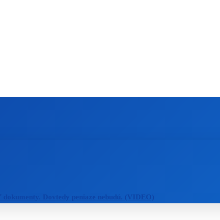
ZAHRANIČIE
ŠPORT
ZDRAVIE
ť dokumenty. Dovtedy peniaze nebudú. (VIDEO)