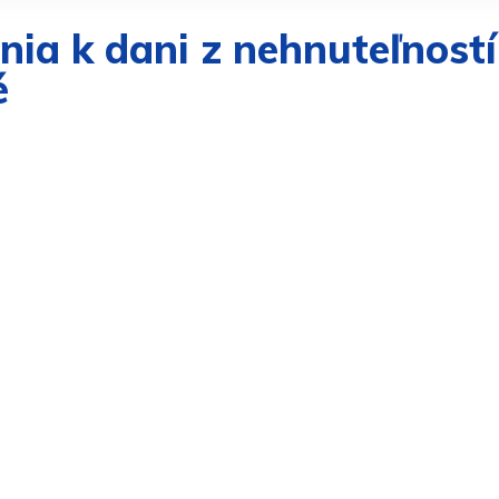
ia k dani z nehnuteľnost
é