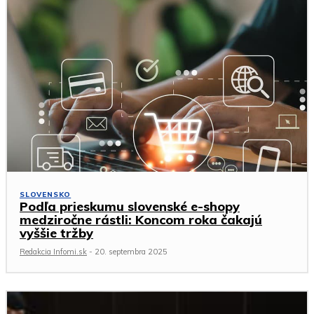
SLOVENSKO
Podľa prieskumu slovenské e-shopy
medziročne rástli: Koncom roka čakajú
vyššie tržby
Redakcia Infomi.sk
-
20. septembra 2025