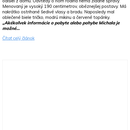
odišiel z domu. Odvtedy o ňom rodina nemá žiadne správy.
Menovaný je vysoký 190 centimetrov, obéznejšej postavy. Má
nakrátko ostrihané šedivé vlasy a bradu. Naposledy mal
oblečené biele tričko, modrú mikinu a červené topánky.
„Akékoľvek informácie o pobyte alebo pohybe Michala je
možné…
Čítať celý článok