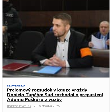
SLOVENSKO
Prelomový rozsudok v kauze vraždy
Daniela Tupého: Súd rozhodol o prepustení
Adama Puškára z väzby
Redakcia Infomi.sk
-
20. septembra 2025