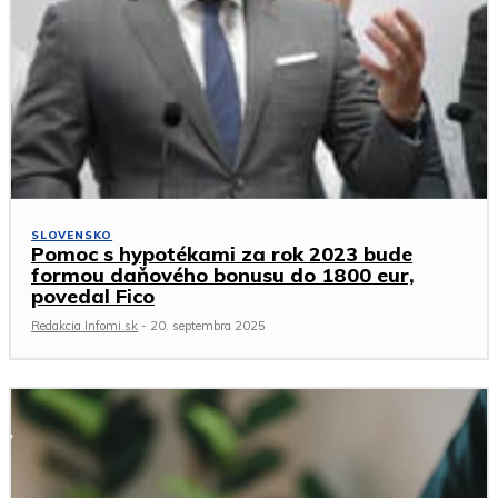
SLOVENSKO
Pomoc s hypotékami za rok 2023 bude
formou daňového bonusu do 1800 eur,
povedal Fico
Redakcia Infomi.sk
-
20. septembra 2025