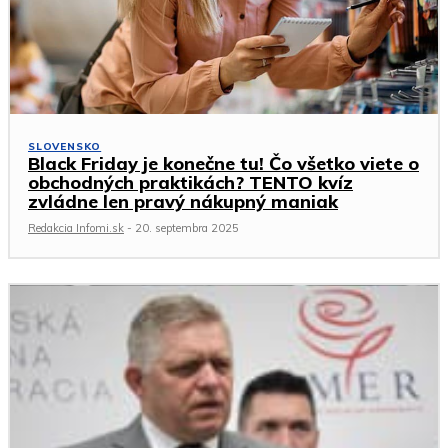
SLOVENSKO
Black Friday je konečne tu! Čo všetko viete o
obchodných praktikách? TENTO kvíz
zvládne len pravý nákupný maniak
Redakcia Infomi.sk
-
20. septembra 2025