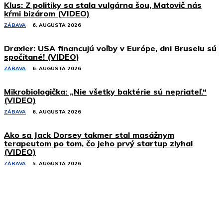
Klus: Z politiky sa stala vulgárna šou, Matovič nás
kŕmi bizárom (VIDEO)
ZÁBAVA
6. AUGUSTA 2026
Draxler: USA financujú voľby v Európe, dni Bruselu sú
spočítané! (VIDEO)
ZÁBAVA
6. AUGUSTA 2026
Mikrobiologička: „Nie všetky baktérie sú nepriateľ.“
(VIDEO)
ZÁBAVA
6. AUGUSTA 2026
Ako sa Jack Dorsey takmer stal masážnym
terapeutom po tom, čo jeho prvý startup zlyhal
(VIDEO)
ZÁBAVA
5. AUGUSTA 2026