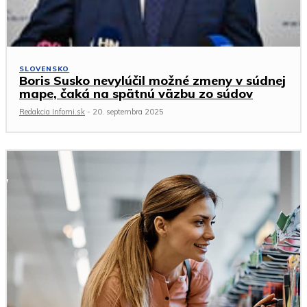
SLOVENSKO
Boris Susko nevylúčil možné zmeny v súdnej
mape, čaká na spätnú väzbu zo súdov
Redakcia Infomi.sk
-
20. septembra 2025