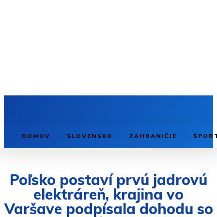
DOMOV
SLOVENSKO
ZAHRANIČIE
ŠPOR
Poľsko postaví prvú jadrovú
elektráreň, krajina vo
Varšave podpísala dohodu so