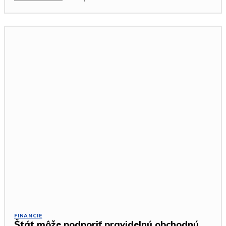
FINANCIE
Štát môže podporiť pravidelnú obchodnú