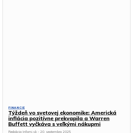
FINANCIE
Týždeň vo svetovej ekonomike: Americká
inflácia pozitívne prekvapila a Warren
Buffett vyčkáva s veľkými nákupmi
Redakcia Infomi.sk
-
20. septembra 2025