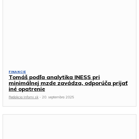
FINANCIE
Tomáš podľa analytika INESS pri
minimálnej mzde zavádza, odporúča prijať
iné opatrenie
Redakcia Infomi.sk
-
20. septembra 2025