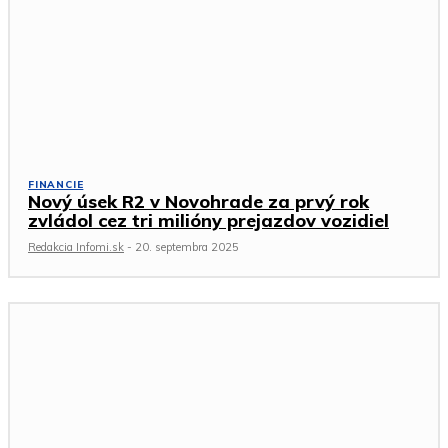
FINANCIE
Nový úsek R2 v Novohrade za prvý rok
zvládol cez tri milióny prejazdov vozidiel
Redakcia Infomi.sk
-
20. septembra 2025