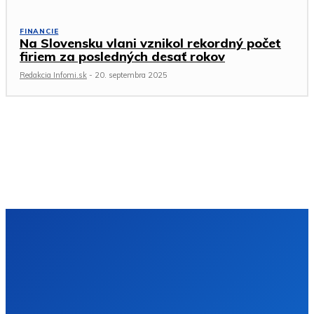
FINANCIE
Na Slovensku vlani vznikol rekordný počet
firiem za posledných desať rokov
Redakcia Infomi.sk
-
20. septembra 2025