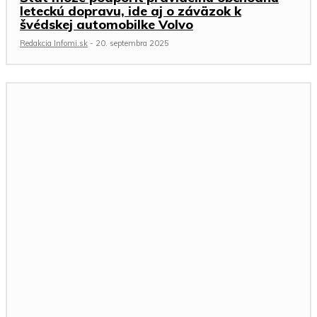
leteckú dopravu, ide aj o záväzok k
švédskej automobilke Volvo
Redakcia Infomi.sk
-
20. septembra 2025