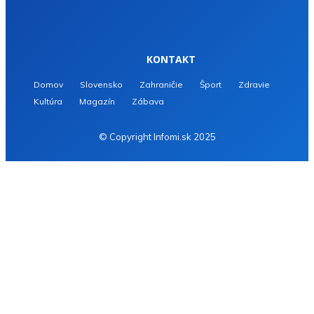
KONTAKT
Domov
Slovensko
Zahraničie
Šport
Zdravie
Kultúra
Magazín
Zábava
© Copyright Infomi.sk 2025