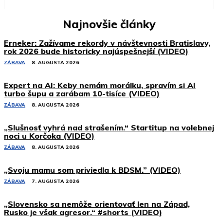
Najnovšie články
Erneker: Zažívame rekordy v návštevnosti Bratislavy,
rok 2026 bude historicky najúspešnejší (VIDEO)
ZÁBAVA
8. AUGUSTA 2026
Expert na AI: Keby nemám morálku, spravím si AI
turbo šupu a zarábam 10-tisíce (VIDEO)
ZÁBAVA
8. AUGUSTA 2026
„Slušnosť vyhrá nad strašením.“ Startitup na volebnej
noci u Korčoka (VIDEO)
ZÁBAVA
8. AUGUSTA 2026
„Svoju mamu som priviedla k BDSM.” (VIDEO)
ZÁBAVA
7. AUGUSTA 2026
„Slovensko sa nemôže orientovať len na Západ,
Rusko je však agresor.“ #shorts (VIDEO)