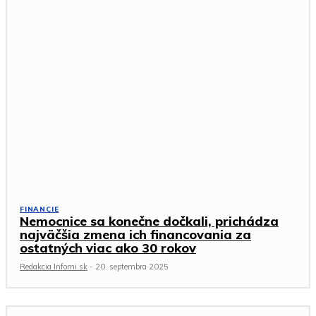
FINANCIE
Nemocnice sa konečne dočkali, prichádza
najväčšia zmena ich financovania za
ostatných viac ako 30 rokov
Redakcia Infomi.sk
-
20. septembra 2025