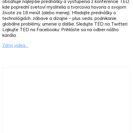
obsahuje najlepšie prednášky a vystúpenia z konferencie TED,
kde poprední svetoví myslitelia a tvorcovia hovoria o svojom
živote za 18 minút (alebo menej). Hľadajte prednášky o
technológiách, zábave a dizajne – plus veda, podnikanie,
globálne problémy, umenie a ďalšie. Sledujte TED na Twitteri:
Lajkujte TED na Facebooku: Prihláste sa na odber nášho
kanála: .
Zdroj videa…