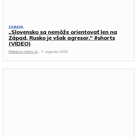
ZÁBAVA
„Slovensko sa nemôže orientovať len na
Západ, Rusko je však agresor.“ #shorts
(VIDEO)
Redakcia Infomi.sk
-
7. augusta 2026