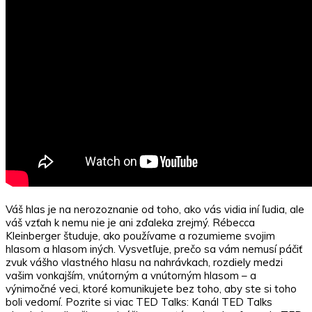
Váš hlas je na nerozoznanie od toho, ako vás vidia iní ľudia, ale
váš vzťah k nemu nie je ani zďaleka zrejmý. Rébecca
Kleinberger študuje, ako používame a rozumieme svojim
hlasom a hlasom iných. Vysvetľuje, prečo sa vám nemusí páčiť
zvuk vášho vlastného hlasu na nahrávkach, rozdiely medzi
vašim vonkajším, vnútorným a vnútorným hlasom – a
výnimočné veci, ktoré komunikujete bez toho, aby ste si toho
boli vedomí. Pozrite si viac TED Talks: Kanál TED Talks