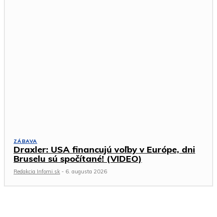
ZÁBAVA
Draxler: USA financujú voľby v Európe, dni
Bruselu sú spočítané! (VIDEO)
Redakcia Infomi.sk
-
6. augusta 2026