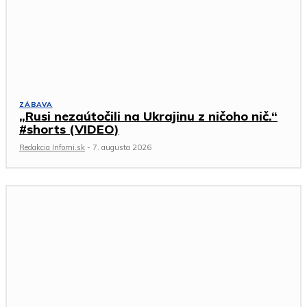
ZÁBAVA
„Rusi nezaútočili na Ukrajinu z ničoho nič.“
#shorts (VIDEO)
Redakcia Infomi.sk
-
7. augusta 2026