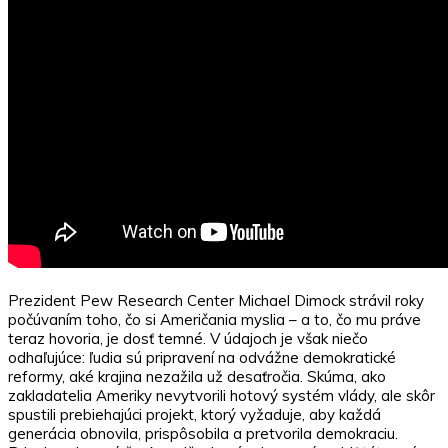
Prezident Pew Research Center Michael Dimock strávil roky
počúvaním toho, čo si Američania myslia – a to, čo mu práve
teraz hovoria, je dosť temné. V údajoch je však niečo
odhaľujúce: ľudia sú pripravení na odvážne demokratické
reformy, aké krajina nezažila už desaťročia. Skúma, ako
zakladatelia Ameriky nevytvorili hotový systém vlády, ale skôr
spustili prebiehajúci projekt, ktorý vyžaduje, aby každá
generácia obnovila, prispôsobila a pretvorila demokraciu.