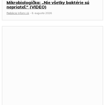
Mikrobiologička: „Nie všetky baktérie sú
nepriateľ.“ (VIDEO)
Redakcia Infomi.sk
-
6. augusta 2026