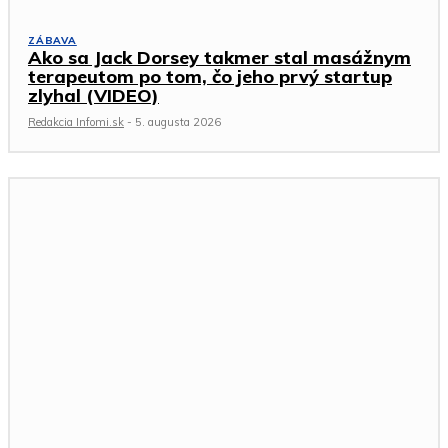
ZÁBAVA
Ako sa Jack Dorsey takmer stal masážnym
terapeutom po tom, čo jeho prvý startup
zlyhal (VIDEO)
Redakcia Infomi.sk
-
5. augusta 2026