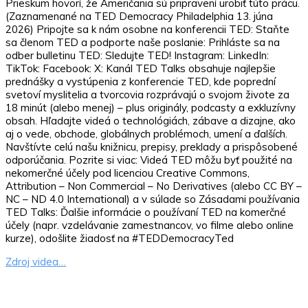
Prieskum hovorí, že Američania sú pripravení urobiť túto prácu.
(Zaznamenané na TED Democracy Philadelphia 13. júna
2026) Pripojte sa k nám osobne na konferencii TED: Staňte
sa členom TED a podporte naše poslanie: Prihláste sa na
odber bulletinu TED: Sledujte TED! Instagram: LinkedIn:
TikTok: Facebook: X: Kanál TED Talks obsahuje najlepšie
prednášky a vystúpenia z konferencie TED, kde poprední
svetoví myslitelia a tvorcovia rozprávajú o svojom živote za
18 minút (alebo menej) – plus originály, podcasty a exkluzívny
obsah. Hľadajte videá o technológiách, zábave a dizajne, ako
aj o vede, obchode, globálnych problémoch, umení a ďalších.
Navštívte celú našu knižnicu, prepisy, preklady a prispôsobené
odporúčania. Pozrite si viac: Videá TED môžu byť použité na
nekomerčné účely pod licenciou Creative Commons,
Attribution – Non Commercial – No Derivatives (alebo CC BY –
NC – ND 4.0 International) a v súlade so Zásadami používania
TED Talks: Ďalšie informácie o používaní TED na komerčné
účely (napr. vzdelávanie zamestnancov, vo filme alebo online
kurze), odošlite žiadosť na #TEDDemocracyTed
Zdroj videa…