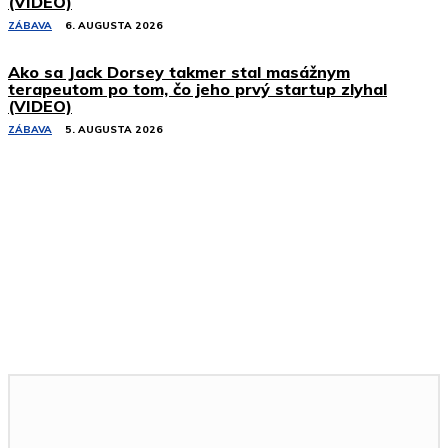
(VIDEO)
ZÁBAVA
6. AUGUSTA 2026
Ako sa Jack Dorsey takmer stal masážnym
terapeutom po tom, čo jeho prvý startup zlyhal
(VIDEO)
ZÁBAVA
5. AUGUSTA 2026
Podobné články