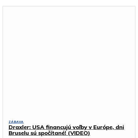
ZÁBAVA
Draxler: USA financujú voľby v Európe, dni
Bruselu sú spočítané! (VIDEO)