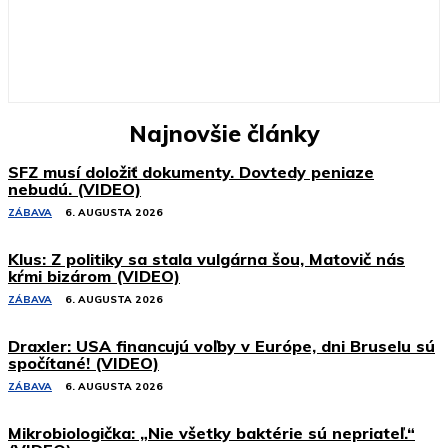
Najnovšie články
SFZ musí doložiť dokumenty. Dovtedy peniaze
nebudú. (VIDEO)
ZÁBAVA
6. AUGUSTA 2026
Klus: Z politiky sa stala vulgárna šou, Matovič nás
kŕmi bizárom (VIDEO)
ZÁBAVA
6. AUGUSTA 2026
Draxler: USA financujú voľby v Európe, dni Bruselu sú
spočítané! (VIDEO)
ZÁBAVA
6. AUGUSTA 2026
Mikrobiologička: „Nie všetky baktérie sú nepriateľ.“