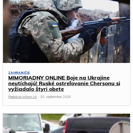
ZAHRANIČIE
MIMORIADNY ONLINE Boje na Ukrajine
neutíchajú! Ruské ostreľovanie Chersonu si
vyžiadalo štyri obete
Redakcia Infomi.sk
-
20. septembra 2025