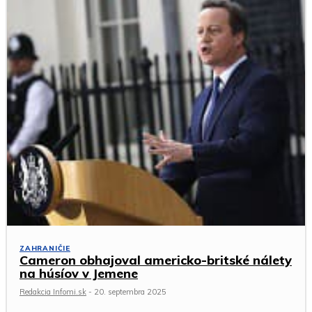
ZAHRANIČIE
Cameron obhajoval americko-britské nálety
na húsíov v Jemene
Redakcia Infomi.sk
-
20. septembra 2025