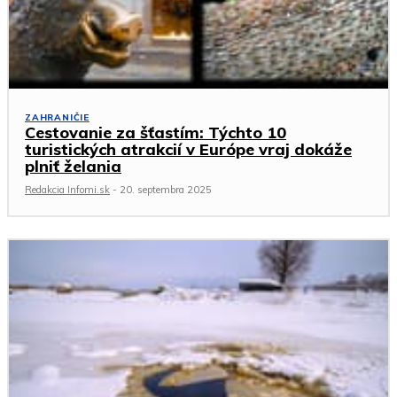
ZAHRANIČIE
Cestovanie za šťastím: Týchto 10
turistických atrakcií v Európe vraj dokáže
plniť želania
Redakcia Infomi.sk
-
20. septembra 2025