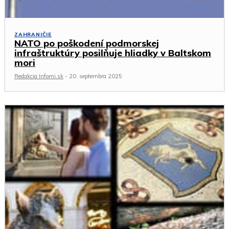
ZAHRANIČIE
NATO po poškodení podmorskej
infraštruktúry posilňuje hliadky v Baltskom
mori
Redakcia Infomi.sk
-
20. septembra 2025