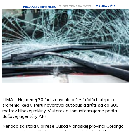
ZAHRANIČIE
7. SEPTEMBRA 2025
REDAKCIA INFOMI.SK
LIMA – Najmenej 20 ľudí zahynulo a šesť ďalších utrpelo
zranenia, keď v Peru havaroval autobus a zrútil sa do 300
metrov hlbokej rokliny. V utorok o tom informujeme podľa
tlačovej agentúry AFP.
Nehoda sa stala v okrese Cusca v andskej provincii Corongo