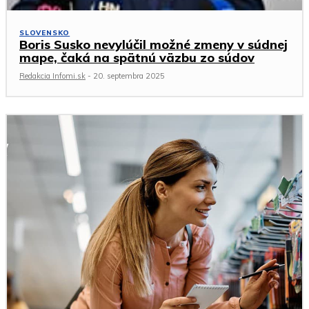
SLOVENSKO
Boris Susko nevylúčil možné zmeny v súdnej
mape, čaká na spätnú väzbu zo súdov
Redakcia Infomi.sk
-
20. septembra 2025