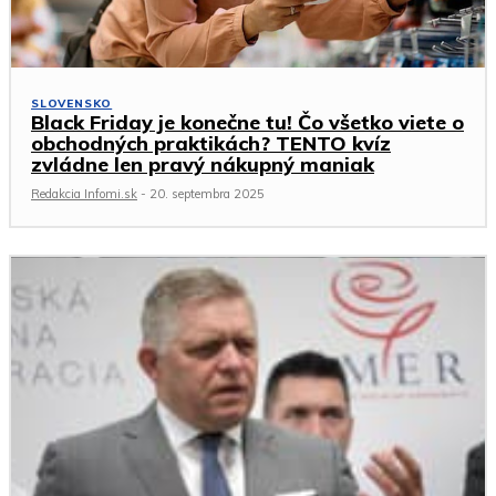
SLOVENSKO
Black Friday je konečne tu! Čo všetko viete o
obchodných praktikách? TENTO kvíz
zvládne len pravý nákupný maniak
Redakcia Infomi.sk
-
20. septembra 2025