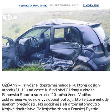
SLOVENSKO
15. SEPTEMBRA 2025
REDAKCIA INFOMI.SK
OŽĎANY – Pri vážnej dopravnej nehode, ku ktorej došlo v
utorok (21. 11.) na ceste I/16 pri obci Ožďany v okrese
Rimavská Sobota sa zranila 20-ročná žena. Vodičku
zakliesnenú vo vozidle vyslobodili policajti, ktorí v čase nehody
úsekom prechádzali. Na sociálnej sieti o tom informovalo
Krajské riaditeľstvo Policajného zboru v Banskej Bystrici.