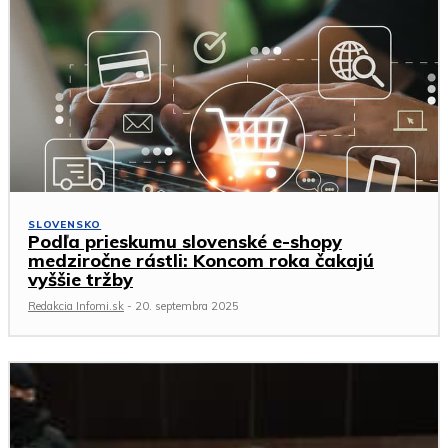
SLOVENSKO
Podľa prieskumu slovenské e-shopy
medziročne rástli: Koncom roka čakajú
vyššie tržby
Redakcia Infomi.sk
-
20. septembra 2025