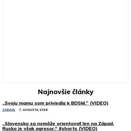
Najnovšie články
„Svoju mamu som priviedla k BDSM.” (VIDEO)
ZÁBAVA
7. AUGUSTA 2026
„Slovensko sa nemôže orientovať len na Západ,
Rusko je však agresor.“ #shorts (VIDEO)