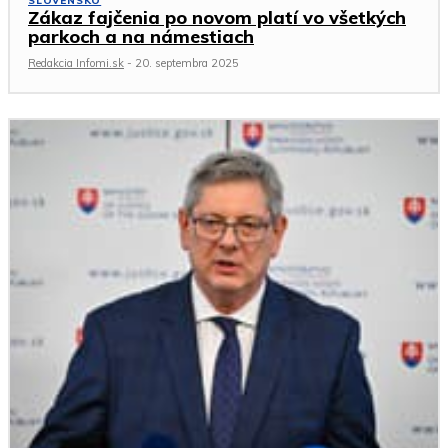
SLOVENSKO
Zákaz fajčenia po novom platí vo všetkých
parkoch a na námestiach
Redakcia Infomi.sk
-
20. septembra 2025