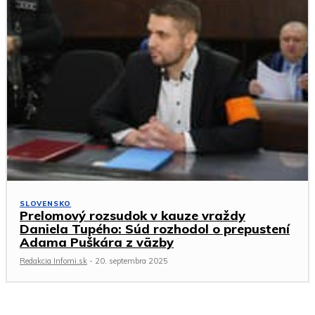
SLOVENSKO
Prelomový rozsudok v kauze vraždy
Daniela Tupého: Súd rozhodol o prepustení
Adama Puškára z väzby
Redakcia Infomi.sk
-
20. septembra 2025