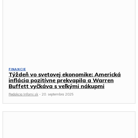
FINANCIE
Týždeň vo svetovej ekonomike: Americká
inflácia pozitívne prekvapila a Warren
Buffett vyčkáva s veľkými nákupmi
Redakcia Infomi.sk
-
20. septembra 2025