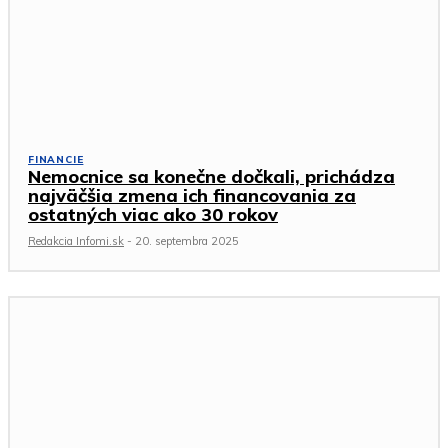
FINANCIE
Nemocnice sa konečne dočkali, prichádza
najväčšia zmena ich financovania za
ostatných viac ako 30 rokov
Redakcia Infomi.sk
-
20. septembra 2025