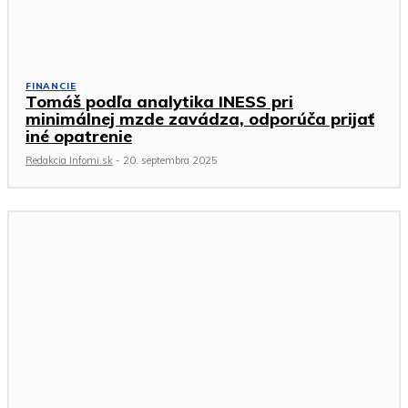
FINANCIE
Tomáš podľa analytika INESS pri
minimálnej mzde zavádza, odporúča prijať
iné opatrenie
Redakcia Infomi.sk
-
20. septembra 2025