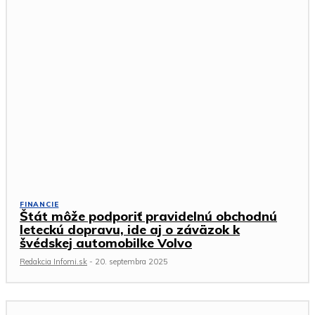
FINANCIE
Štát môže podporiť pravidelnú obchodnú
leteckú dopravu, ide aj o záväzok k
švédskej automobilke Volvo
Redakcia Infomi.sk
-
20. septembra 2025