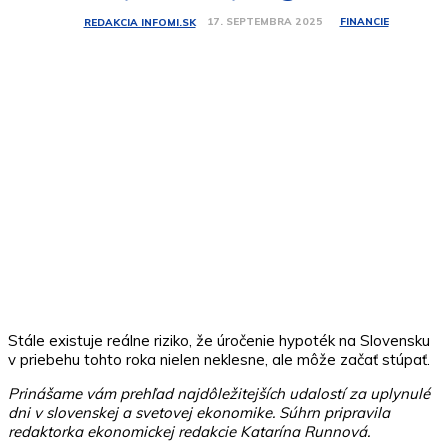
FINANCIE
17. SEPTEMBRA 2025
REDAKCIA INFOMI.SK
Stále existuje reálne riziko, že úročenie hypoték na Slovensku
v priebehu tohto roka nielen neklesne, ale môže začať stúpať.
Prinášame vám prehľad najdôležitejších udalostí za uplynulé
dni v slovenskej a svetovej ekonomike. Súhrn pripravila
redaktorka ekonomickej redakcie Katarína Runnová.