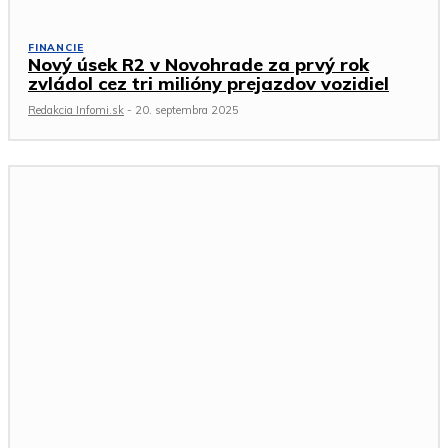
FINANCIE
Nový úsek R2 v Novohrade za prvý rok
zvládol cez tri milióny prejazdov vozidiel
Redakcia Infomi.sk
-
20. septembra 2025