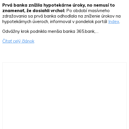
Prvá banka znížila hypotekárne úroky, no nemusí to
znamenať, že dosiahli vrchol:
Po období masívneho
zdražovania sa prvá banka odhodlala na zníženie úrokov na
hypotekárnych úveroch, informoval v pondelok portál
Index
.
Odvážny krok podnikla menšia banka 365.bank,…
Čítať celý článok