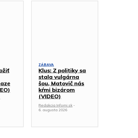
ZÁBAVA
ožiť
Klus: Z politiky sa
stala vulgárna
iaze
šou, Matovič nás
DEO)
kŕmi bizárom
(VIDEO)
-
Redakcia Infomi.sk
-
6. augusta 2026