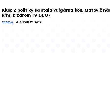
Klus: Z politiky sa stala vulgárna šou, Matovič ná
kŕmi bizárom (VIDEO)
ZÁBAVA
6. AUGUSTA 2026
Podobné články