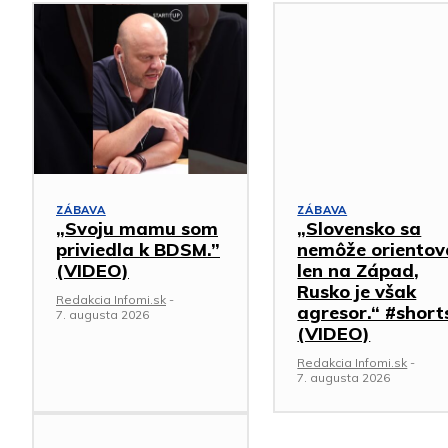
ZÁBAVA
ZÁBAVA
„Svoju mamu som
„Slovensko sa
priviedla k BDSM.”
nemôže orientov
(VIDEO)
len na Západ,
Rusko je však
Redakcia Infomi.sk
-
agresor.“ #short
7. augusta 2026
(VIDEO)
Redakcia Infomi.sk
-
7. augusta 2026