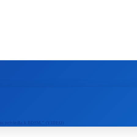
ZAHRANIČIE
ŠPORT
ZDRAVIE
m priviedla k BDSM.” (VIDEO)