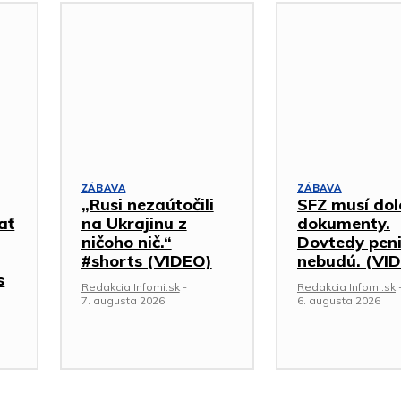
ZÁBAVA
ZÁBAVA
„Rusi nezaútočili
SFZ musí dol
ať
na Ukrajinu z
dokumenty.
ničoho nič.“
Dovtedy pen
#shorts (VIDEO)
nebudú. (VI
s
Redakcia Infomi.sk
-
Redakcia Infomi.sk
7. augusta 2026
6. augusta 2026