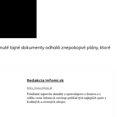
nuté tajné dokumenty odhalili znepokojivé plány, ktoré
Redakcia Infomi.sk
https://www.infomi.sk
Prinášame najnovšie aktuality a spravodajstvo z domova a z
celého sveta. Infomi.sk servíruje prehľad tých najlepších správ z
kvalitných a overených zdrojov.