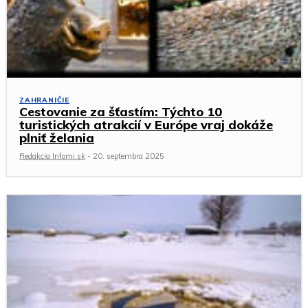
ZAHRANIČIE
Cestovanie za šťastím: Týchto 10
turistických atrakcií v Európe vraj dokáže
plniť želania
Redakcia Infomi.sk
-
20. septembra 2025