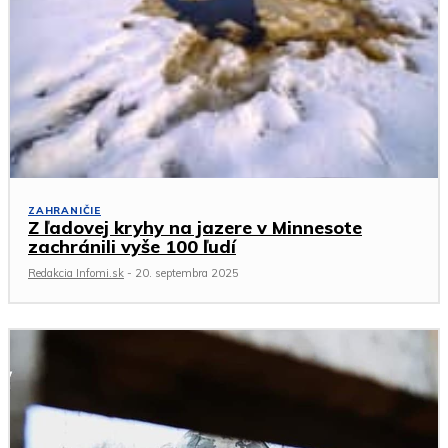
ZAHRANIČIE
Z ľadovej kryhy na jazere v Minnesote
zachránili vyše 100 ľudí
Redakcia Infomi.sk
-
20. septembra 2025