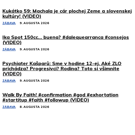
Kukátko 59: Machala je cár plochej Zeme a slovenskej
kultúry! (VIDEO)
ZÁBAVA
9. AUGUSTA 2026
Ika Spot 150cc… buena? #dalequearranca #consejos
(VIDEO)
ZÁBAVA
9. AUGUSTA 2026
Psychiater Kašparů: Sme v hodine 12-ej. Aké ZLO
prichádza? Progresivci? Rodina? Toto si všimnite
(VIDEO)
ZÁBAVA
9. AUGUSTA 2026
Walk By Faith! #confirmation #god #exhortation
#startitup #faith #followup (VIDEO)
ZÁBAVA
8. AUGUSTA 2026