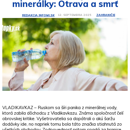
minerálky: Otrava a smrť
ZAHRANIČIE
12. SEPTEMBRA 2025
REDAKCIA INFOMI.SK
VLADIKAVKAZ – Ruskom sa šíri panika z minerálnej vody,
ktorá zabila dôchodcu z Vladikavkazu. Známa spoločnosť čelí
obrovskej kritike. Vyšetrovatelia sa dopátrali o akú šaržu
dodávky ide, no napriek tomu bola táto značka stiahnutá zo
všetkých obchodov. Zodpovednosť pritom spadá za hranice