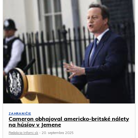
ZAHRANIČIE
Cameron obhajoval americko-britské nálety
na húsíov v Jemene
Redakcia Infomi.sk
-
20. septembra 2025