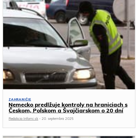
ZAHRANIČIE
Nemecko predlžuje kontroly na hraniciach s
Českom, Poľskom a Švajčiarskom o 20 dní
Redakcia Infomi.sk
-
20. septembra 2025