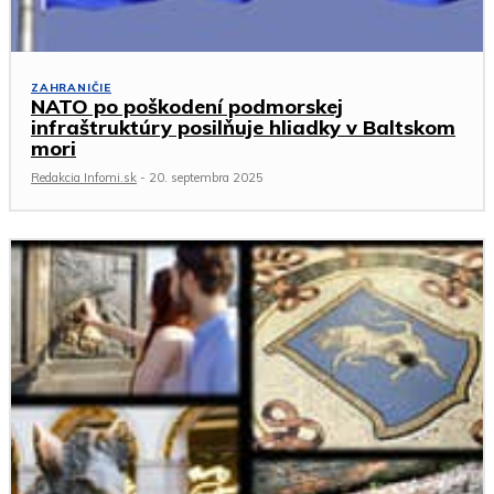
ZAHRANIČIE
NATO po poškodení podmorskej
infraštruktúry posilňuje hliadky v Baltskom
mori
Redakcia Infomi.sk
-
20. septembra 2025