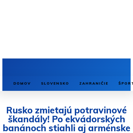
DOMOV
SLOVENSKO
ZAHRANIČIE
ŠPOR
Rusko zmietajú potravinové
škandály! Po ekvádorských
banánoch stiahli aj arménske