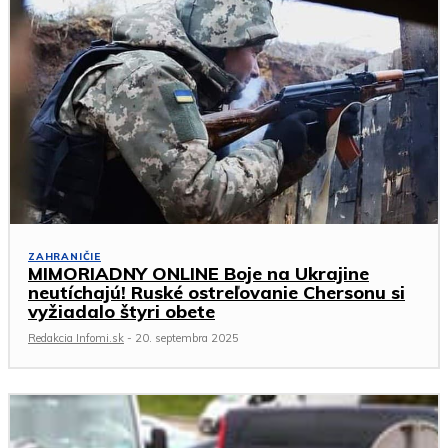
ZAHRANIČIE
MIMORIADNY ONLINE Boje na Ukrajine
neutíchajú! Ruské ostreľovanie Chersonu si
vyžiadalo štyri obete
Redakcia Infomi.sk
-
20. septembra 2025