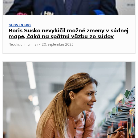
SLOVENSKO
Boris Susko nevylúčil možné zmeny v súdnej
mape, čaká na spätnú väzbu zo súdov
Redakcia Infomi.sk
-
20. septembra 2025