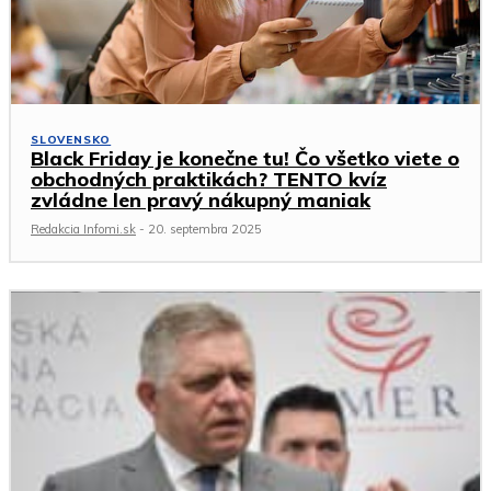
SLOVENSKO
Black Friday je konečne tu! Čo všetko viete o
obchodných praktikách? TENTO kvíz
zvládne len pravý nákupný maniak
Redakcia Infomi.sk
-
20. septembra 2025