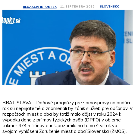
SLOVENSKO
11. SEPTEMBRA 2025
REDAKCIA INFOMI.SK
BRATISLAVA – Daňové prognózy pre samosprávy na budúci
rok sú neprijateľné a znamenali by zánik služieb pre občanov. V
rozpočtoch miest a obcí by totiž malo dôjsť v roku 2024 k
výpadku dane z príjmov fyzických osôb (DPFO) v objeme
takmer 474 miliónov eur. Upozornilo na to vo štvrtok vo
svojom vyhlásení Združenie miest a obcí Slovenska (ZMOS).