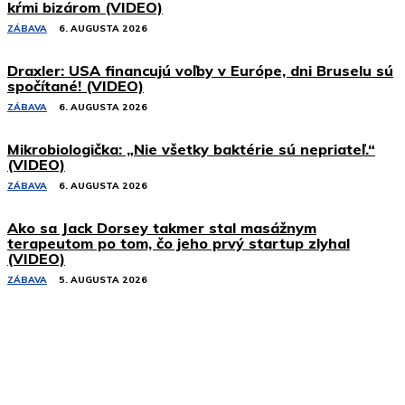
kŕmi bizárom (VIDEO)
ZÁBAVA
6. AUGUSTA 2026
Draxler: USA financujú voľby v Európe, dni Bruselu sú
spočítané! (VIDEO)
ZÁBAVA
6. AUGUSTA 2026
Mikrobiologička: „Nie všetky baktérie sú nepriateľ.“
(VIDEO)
ZÁBAVA
6. AUGUSTA 2026
Ako sa Jack Dorsey takmer stal masážnym
terapeutom po tom, čo jeho prvý startup zlyhal
(VIDEO)
ZÁBAVA
5. AUGUSTA 2026