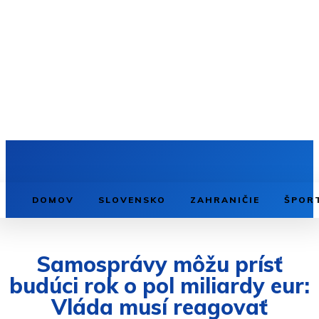
DOMOV
SLOVENSKO
ZAHRANIČIE
ŠPOR
Samosprávy môžu prísť
budúci rok o pol miliardy eur:
Vláda musí reagovať