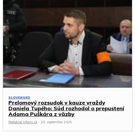
SLOVENSKO
Prelomový rozsudok v kauze vraždy
Daniela Tupého: Súd rozhodol o prepustení
Adama Puškára z väzby
Redakcia Infomi.sk
-
20. septembra 2025