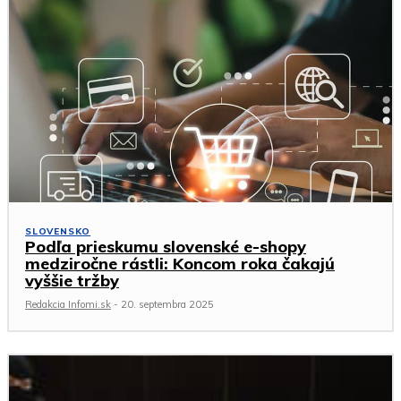
SLOVENSKO
Podľa prieskumu slovenské e-shopy
medziročne rástli: Koncom roka čakajú
vyššie tržby
Redakcia Infomi.sk
-
20. septembra 2025