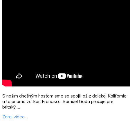
S naším dnešným hosťom sme sa spojili až z ďalekej Kalifornie
a to priamo zo San Francisca. Samuel Goda pracuje pre
britský …
Zdroj videa…