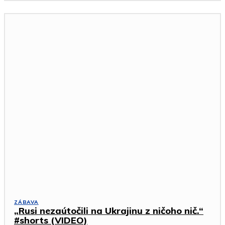
ZÁBAVA
„Rusi nezaútočili na Ukrajinu z ničoho nič.“
#shorts (VIDEO)