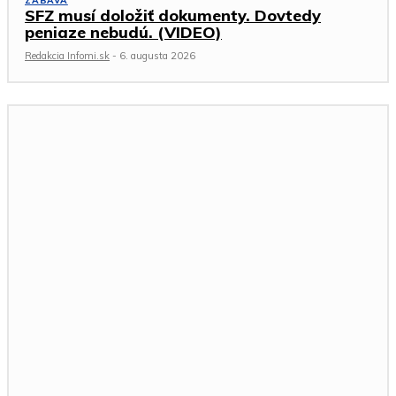
ZÁBAVA
SFZ musí doložiť dokumenty. Dovtedy
peniaze nebudú. (VIDEO)
Redakcia Infomi.sk
-
6. augusta 2026