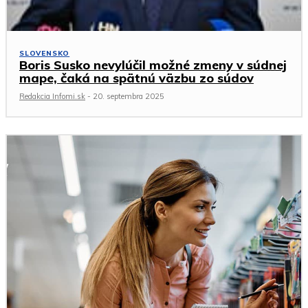
SLOVENSKO
Boris Susko nevylúčil možné zmeny v súdnej
mape, čaká na spätnú väzbu zo súdov
Redakcia Infomi.sk
-
20. septembra 2025