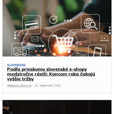
SLOVENSKO
Podľa prieskumu slovenské e-shopy
medziročne rástli: Koncom roka čakajú
vyššie tržby
Redakcia Infomi.sk
-
20. septembra 2025