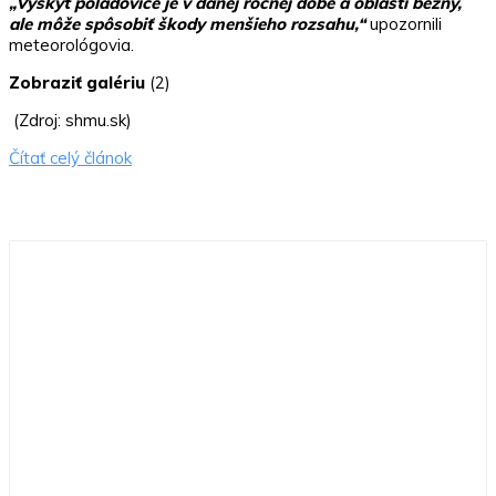
„Výskyt poľadovice je v danej ročnej dobe a oblasti bežný,
ale môže spôsobiť škody menšieho rozsahu,“
upozornili
meteorológovia.
Zobraziť galériu
(2)
(Zdroj: shmu.sk)
Čítať celý článok