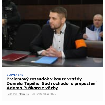
SLOVENSKO
Prelomový rozsudok v kauze vraždy
Daniela Tupého: Súd rozhodol o prepustení
Adama Puškára z väzby
Redakcia Infomi.sk
-
20. septembra 2025