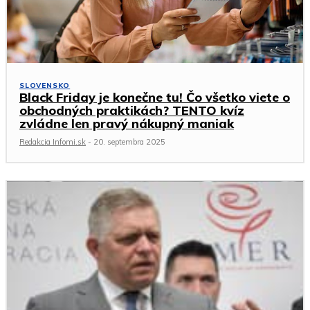
SLOVENSKO
Black Friday je konečne tu! Čo všetko viete o
obchodných praktikách? TENTO kvíz
zvládne len pravý nákupný maniak
Redakcia Infomi.sk
-
20. septembra 2025