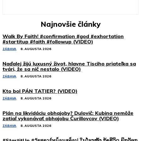
Najnovšie články
Walk By Faith! #confirmation #god #exhortation
#startitup #faith #followup (VIDEO)
ZÁBAVA
8. AUGUSTA 2026
Naďalej žijú luxusný život, hlavne Tisciho priateľka sa
tvári, že sa nič nestalo (VIDEO)
ZÁBAVA
8. AUGUSTA 2026
Kto bol PÁN TATIER? (VIDEO)
ZÁBAVA
8. AUGUSTA 2026
Plán na likvidáciu obhajoby? Dulovič: Kubina nemôže
zatiaľ vykonávať obhajobu Čurillovcov (VIDEO)
ZÁBAVA
8. AUGUSTA 2026
#StartitUp #วัยสตาร์ทน็อนสต็อป ໃນໂຮງໜັງ ຖ້າຊີວິດ ພິກລັອກ