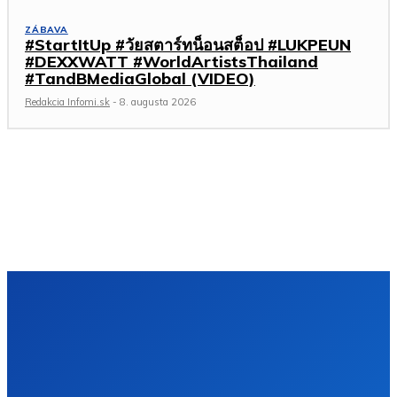
ZÁBAVA
#StartItUp #วัยสตาร์ทน็อนสต็อป #LUKPEUN
#DEXXWATT #WorldArtistsThailand
#TandBMediaGlobal (VIDEO)
Redakcia Infomi.sk
-
8. augusta 2026