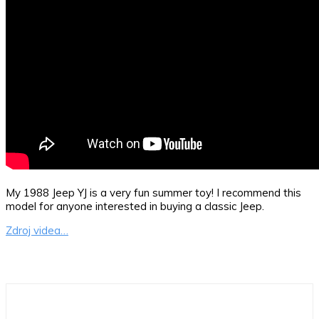
My 1988 Jeep YJ is a very fun summer toy! I recommend this
model for anyone interested in buying a classic Jeep.
Zdroj videa…