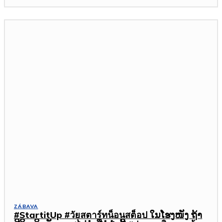
ZÁBAVA
#StartitUp #วัยสตาร์ทน็อนสต็อป ໃນໂຮງໜັງ ຖ້າ