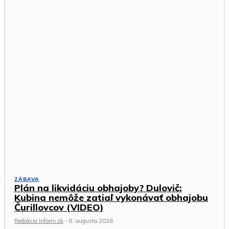
ZÁBAVA
Plán na likvidáciu obhajoby? Dulovič:
Kubina nemôže zatiaľ vykonávať obhajobu
Čurillovcov (VIDEO)
Redakcia Infomi.sk
-
8. augusta 2026