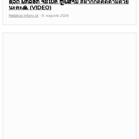
ຊີວິດ ພິກລັອກ ຈະໄປຕໍ່ ຫຼືພໍສໍ່ານີ້ #ฝากกดติดตามด้วย
นะคะ🙏 (VIDEO)
Redakcia Infomi.sk
-
8. augusta 2026