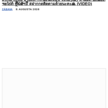
ຈະໄປຕໍ່ ຫຼືພໍສໍ່ານີ້ #ฝากกดติดตามด้วยนะคะ🙏 (VIDEO)
ZÁBAVA
8. AUGUSTA 2026
Podobné články