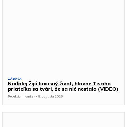
ZÁBAVA
Naďalej žijú luxusný život, hlavne Tisciho
priateľka sa tvári, že sa nič nestalo (VIDEO)
Redakcia Infomi.sk
-
8. augusta 2026