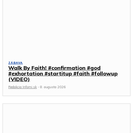
ZÁBAVA
Walk By Faith! #confirmation #god
#exhortation #startitup #faith #followup
(VIDEO)
Redakcia Infomi.sk
-
8. augusta 2026