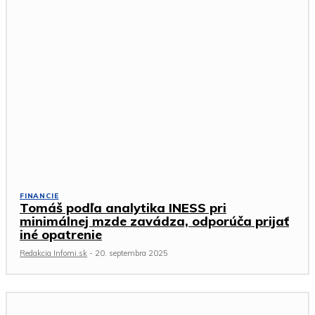
FINANCIE
Tomáš podľa analytika INESS pri
minimálnej mzde zavádza, odporúča prijať
iné opatrenie
Redakcia Infomi.sk
-
20. septembra 2025