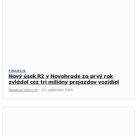
FINANCIE
Nový úsek R2 v Novohrade za prvý rok
zvládol cez tri milióny prejazdov vozidiel
Redakcia Infomi.sk
-
20. septembra 2025