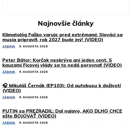
Najnovšie články
Klimatológ Faško varuje pred extrémami: Slováci sa
musia pripraviť, rok 2027 bude iný! (VIDEO)
ZÁBAVA
9. AUGUSTA 2026
Peter Bátor: Korčok neskrýva ani jeden cent. S
kauzami Ficovej vlády sa to nedá porovnať (VIDEO)
ZÁBAVA
9. AUGUSTA 2026
🎧 Mikuláš Černák (EP103): Od autobusu k doživotí
(VIDEO)
ZÁBAVA
9. AUGUSTA 2026
PUTIN sa PREZRADIL: Dal najavo, AKO DLHO CHCE
ešte BOJOVAŤ (VIDEO)
ZÁBAVA
9. AUGUSTA 2026