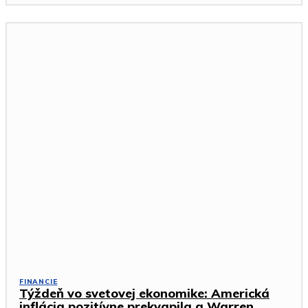
FINANCIE
Týždeň vo svetovej ekonomike: Americká
inflácia pozitívne prekvapila a Warren