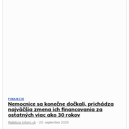
FINANCIE
Nemocnice sa konečne dočkali, prichádza
najväčšia zmena ich financovania za
ostatných viac ako 30 rokov
Redakcia Infomi.sk
-
20. septembra 2025