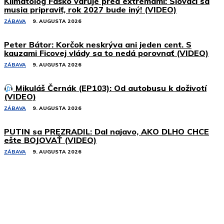
Klimatológ Faško varuje pred extrémami: Slováci sa
musia pripraviť, rok 2027 bude iný! (VIDEO)
ZÁBAVA
9. AUGUSTA 2026
Peter Bátor: Korčok neskrýva ani jeden cent. S
kauzami Ficovej vlády sa to nedá porovnať (VIDEO)
ZÁBAVA
9. AUGUSTA 2026
Mikuláš Černák (EP103): Od autobusu k doživotí
(VIDEO)
ZÁBAVA
9. AUGUSTA 2026
PUTIN sa PREZRADIL: Dal najavo, AKO DLHO CHCE
ešte BOJOVAŤ (VIDEO)
ZÁBAVA
9. AUGUSTA 2026