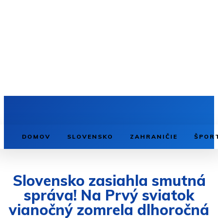
DOMOV
SLOVENSKO
ZAHRANIČIE
ŠPOR
Slovensko zasiahla smutná
správa! Na Prvý sviatok
vianočný zomrela dlhoročná