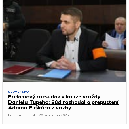
SLOVENSKO
Prelomový rozsudok v kauze vraždy
Daniela Tupého: Súd rozhodol o prepustení
Adama Puškára z väzby
Redakcia Infomi.sk
-
20. septembra 2025