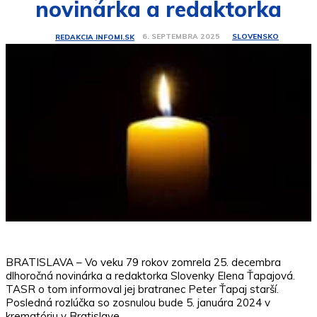
novinárka a redaktorka
SLOVENSKO
6. SEPTEMBRA 2025
REDAKCIA INFOMI.SK
BRATISLAVA – Vo veku 79 rokov zomrela 25. decembra
dlhoročná novinárka a redaktorka Slovenky Elena Ťapajová.
TASR o tom informoval jej bratranec Peter Ťapaj starší.
Posledná rozlúčka so zosnulou bude 5. januára 2024 v
krematóriu v Bratislave.