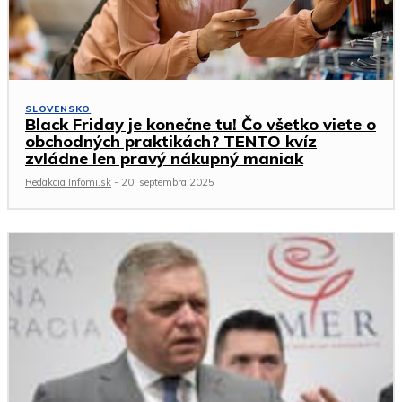
SLOVENSKO
Black Friday je konečne tu! Čo všetko viete o
obchodných praktikách? TENTO kvíz
zvládne len pravý nákupný maniak
Redakcia Infomi.sk
-
20. septembra 2025