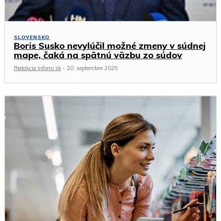
SLOVENSKO
Boris Susko nevylúčil možné zmeny v súdnej
mape, čaká na spätnú väzbu zo súdov
Redakcia Infomi.sk
-
20. septembra 2025