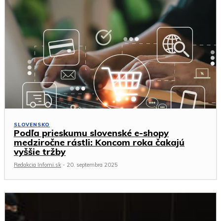
SLOVENSKO
Podľa prieskumu slovenské e-shopy
medziročne rástli: Koncom roka čakajú
vyššie tržby
Redakcia Infomi.sk
-
20. septembra 2025