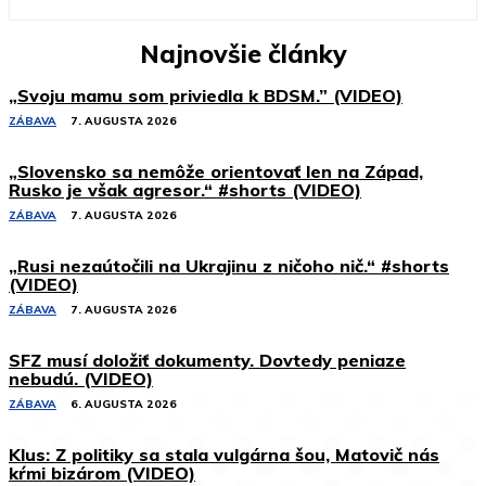
Najnovšie články
„Svoju mamu som priviedla k BDSM.” (VIDEO)
ZÁBAVA
7. AUGUSTA 2026
„Slovensko sa nemôže orientovať len na Západ,
Rusko je však agresor.“ #shorts (VIDEO)
ZÁBAVA
7. AUGUSTA 2026
„Rusi nezaútočili na Ukrajinu z ničoho nič.“ #shorts
(VIDEO)
ZÁBAVA
7. AUGUSTA 2026
SFZ musí doložiť dokumenty. Dovtedy peniaze
nebudú. (VIDEO)
ZÁBAVA
6. AUGUSTA 2026
Klus: Z politiky sa stala vulgárna šou, Matovič nás
kŕmi bizárom (VIDEO)