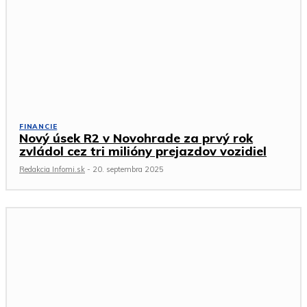
FINANCIE
Nový úsek R2 v Novohrade za prvý rok
zvládol cez tri milióny prejazdov vozidiel
Redakcia Infomi.sk
-
20. septembra 2025