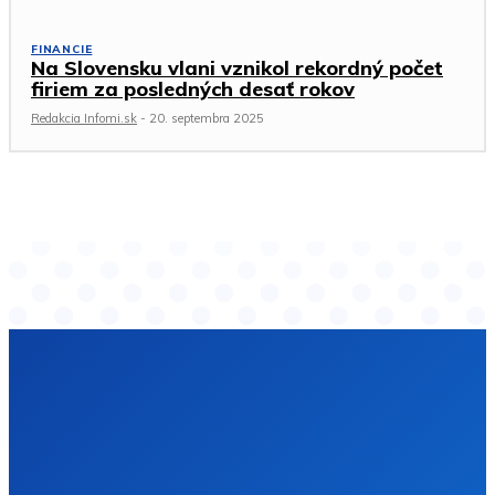
FINANCIE
Na Slovensku vlani vznikol rekordný počet
firiem za posledných desať rokov
Redakcia Infomi.sk
-
20. septembra 2025