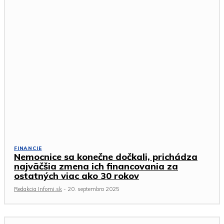
FINANCIE
Nemocnice sa konečne dočkali, prichádza
najväčšia zmena ich financovania za
ostatných viac ako 30 rokov
Redakcia Infomi.sk
-
20. septembra 2025