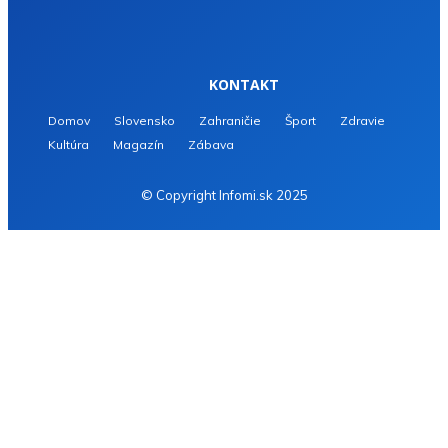
KONTAKT
Domov
Slovensko
Zahraničie
Šport
Zdravie
Kultúra
Magazín
Zábava
© Copyright Infomi.sk 2025