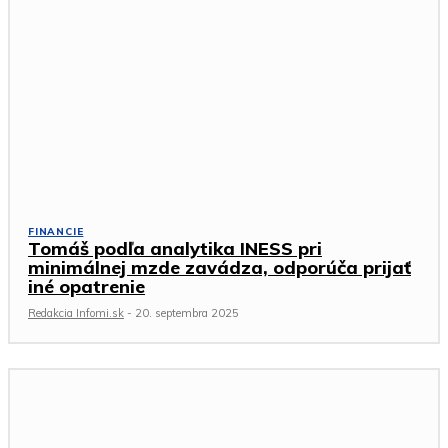
FINANCIE
Tomáš podľa analytika INESS pri
minimálnej mzde zavádza, odporúča prijať
iné opatrenie
Redakcia Infomi.sk
-
20. septembra 2025