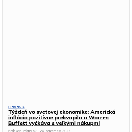
FINANCIE
Týždeň vo svetovej ekonomike: Americká
inflácia pozitívne prekvapila a Warren
Buffett vyčkáva s veľkými nákupmi
Redakcia Infomi.sk
-
20. septembra 2025