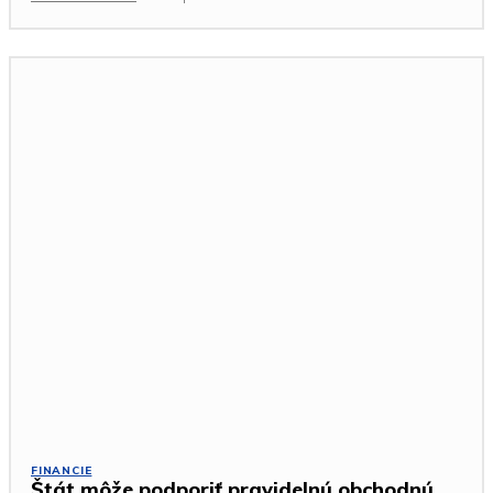
FINANCIE
Štát môže podporiť pravidelnú obchodnú