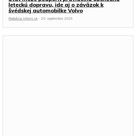
leteckú dopravu, ide aj o záväzok k
švédskej automobilke Volvo
Redakcia Infomi.sk
-
20. septembra 2025