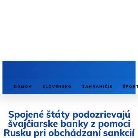
DOMOV
SLOVENSKO
ZAHRANIČIE
ŠPOR
Spojené štáty podozrievajú
švajčiarske banky z pomoci
Rusku pri obchádzaní sankcií