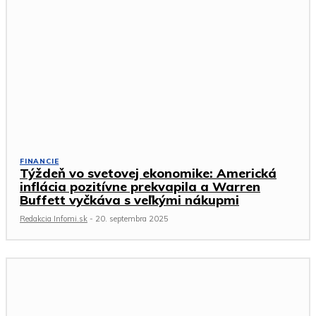
FINANCIE
Týždeň vo svetovej ekonomike: Americká
inflácia pozitívne prekvapila a Warren
Buffett vyčkáva s veľkými nákupmi
Redakcia Infomi.sk
-
20. septembra 2025