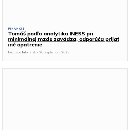
FINANCIE
Tomáš podľa analytika INESS pri
minimálnej mzde zavádza, odporúča prijať
iné opatrenie
Redakcia Infomi.sk
-
20. septembra 2025