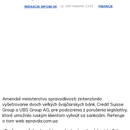
FINANCIE
13. SEPTEMBRA 2025
REDAKCIA INFOMI.SK
Americké ministerstvo spravodlivosti zintenzívnilo
vyšetrovanie dvoch veľkých švajčiarskych bánk, Credit Suisse
Group a UBS Group AG, pre podozrenia z porušenia legislatívy,
ktoré umožnilo ruským klientom vyhnúť sa sankciám. Referuje
o tom web epravda.com.ua.