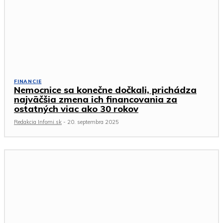
FINANCIE
Nemocnice sa konečne dočkali, prichádza
najväčšia zmena ich financovania za
ostatných viac ako 30 rokov
Redakcia Infomi.sk
-
20. septembra 2025