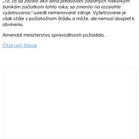
„To, čo sa začalo ako séria predvolaní zaslaných niekoľkým
bankám začiatkom tohto roka, sa zmenilo na rozsiahle
vyšetrovanie,“
uviedli nemenované zdroje. Vyšetrovanie je
však stále v počiatočnom štádiu a môže, ale nemusí dospieť k
obvineniu.
Americké ministerstvo spravodlivosti požiadalo…
Čítať celý článok