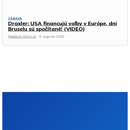
ZÁBAVA
Draxler: USA financujú voľby v Európe, dni
Bruselu sú spočítané! (VIDEO)
Redakcia Infomi.sk
-
6. augusta 2026