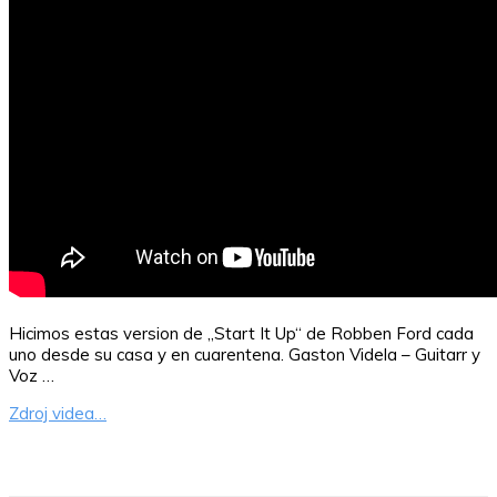
Hicimos estas version de „Start It Up“ de Robben Ford cada
uno desde su casa y en cuarentena. Gaston Videla – Guitarr y
Voz …
Zdroj videa…