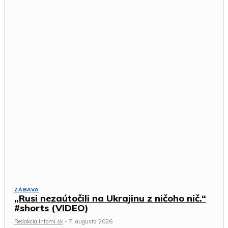
ZÁBAVA
„Rusi nezaútočili na Ukrajinu z ničoho nič.“
#shorts (VIDEO)
Redakcia Infomi.sk
-
7. augusta 2026