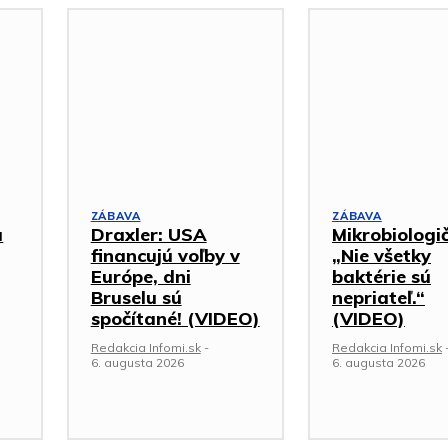
ZÁBAVA
ZÁBAVA
a
Draxler: USA
Mikrobiologi
financujú voľby v
„Nie všetky
Európe, dni
baktérie sú
Bruselu sú
nepriateľ.“
spočítané! (VIDEO)
(VIDEO)
Redakcia Infomi.sk
-
Redakcia Infomi.sk
6. augusta 2026
6. augusta 2026