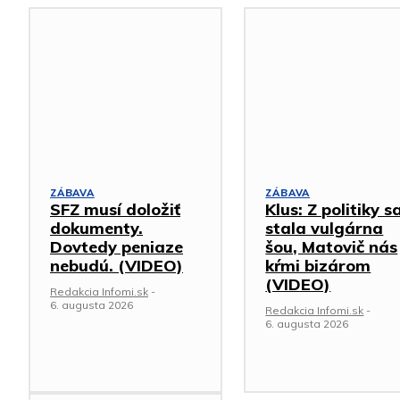
ZÁBAVA
ZÁBAVA
SFZ musí doložiť
Klus: Z politiky s
dokumenty.
stala vulgárna
Dovtedy peniaze
šou, Matovič nás
nebudú. (VIDEO)
kŕmi bizárom
(VIDEO)
Redakcia Infomi.sk
-
6. augusta 2026
Redakcia Infomi.sk
-
6. augusta 2026