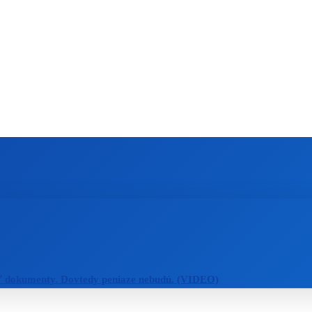
ZAHRANIČIE
ŠPORT
ZDRAVIE
ť dokumenty. Dovtedy peniaze nebudú. (VIDEO)