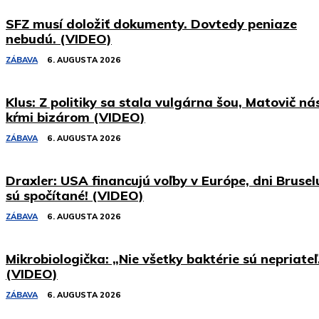
SFZ musí doložiť dokumenty. Dovtedy peniaze
nebudú. (VIDEO)
ZÁBAVA
6. AUGUSTA 2026
Klus: Z politiky sa stala vulgárna šou, Matovič ná
kŕmi bizárom (VIDEO)
ZÁBAVA
6. AUGUSTA 2026
Draxler: USA financujú voľby v Európe, dni Brusel
sú spočítané! (VIDEO)
ZÁBAVA
6. AUGUSTA 2026
Mikrobiologička: „Nie všetky baktérie sú nepriateľ
(VIDEO)
ZÁBAVA
6. AUGUSTA 2026