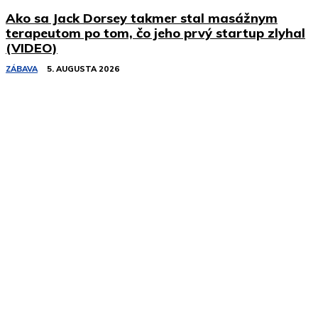
Ako sa Jack Dorsey takmer stal masážnym
terapeutom po tom, čo jeho prvý startup zlyhal
(VIDEO)
ZÁBAVA
5. AUGUSTA 2026
Podobné články