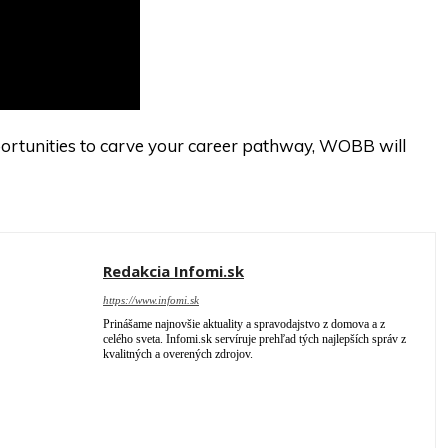
pportunities to carve your career pathway, WOBB will
Redakcia Infomi.sk
https://www.infomi.sk
Prinášame najnovšie aktuality a spravodajstvo z domova a z
celého sveta. Infomi.sk servíruje prehľad tých najlepších správ z
kvalitných a overených zdrojov.