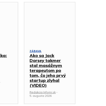
ZÁBAVA
čka:
Ako sa Jack
Dorsey takmer
stal masážnym
terapeutom po
tom, čo jeho prvý
startup zlyhal
-
(VIDEO)
Redakcia Infomi.sk
-
5. augusta 2026