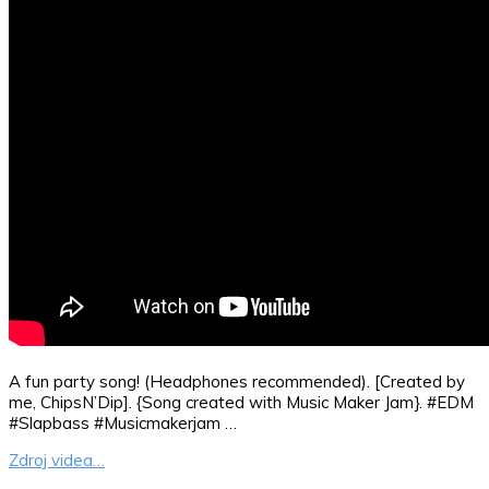
A fun party song! (Headphones recommended). [Created by
me, ChipsN’Dip]. {Song created with Music Maker Jam}. #EDM
#Slapbass #Musicmakerjam …
Zdroj videa…