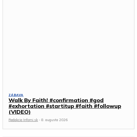
ZÁBAVA
Walk By Faith! #confirmation #god
#exhortation #startitup #faith #followup
(VIDEO)
Redakcia Infomi.sk
-
8. augusta 2026