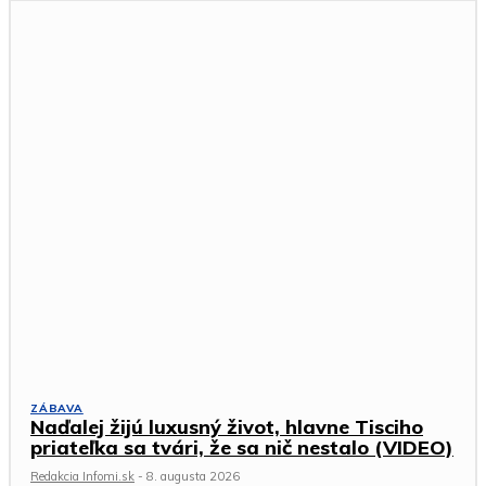
ZÁBAVA
Naďalej žijú luxusný život, hlavne Tisciho
priateľka sa tvári, že sa nič nestalo (VIDEO)
Redakcia Infomi.sk
-
8. augusta 2026