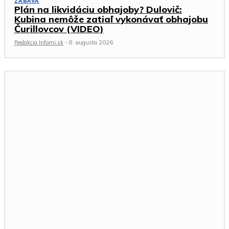
ZÁBAVA
Plán na likvidáciu obhajoby? Dulovič:
Kubina nemôže zatiaľ vykonávať obhajobu
Čurillovcov (VIDEO)
Redakcia Infomi.sk
-
8. augusta 2026