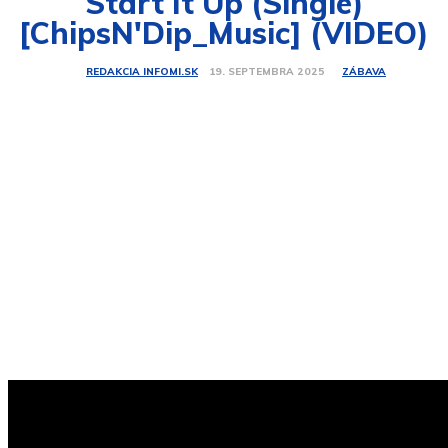
Start It Up (Single)
[ChipsN'Dip_Music] (VIDEO)
ZÁBAVA
19. SEPTEMBRA 2025
REDAKCIA INFOMI.SK