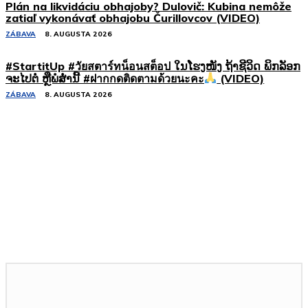
Plán na likvidáciu obhajoby? Dulovič: Kubina nemôže
zatiaľ vykonávať obhajobu Čurillovcov (VIDEO)
ZÁBAVA
8. AUGUSTA 2026
#StartitUp #วัยสตาร์ทน็อนสต็อป ໃນໂຮງໜັງ ຖ້າຊີວິດ ພິກລັອກ
ຈະໄປຕໍ່ ຫຼືພໍສໍ່ານີ້ #ฝากกดติดตามด้วยนะคะ
(VIDEO)
ZÁBAVA
8. AUGUSTA 2026
Podobné články