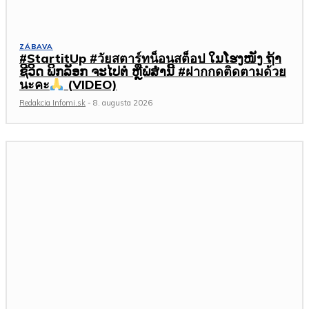
ZÁBAVA
#StartitUp #วัยสตาร์ทน็อนสต็อป ໃນໂຮງໜັງ ຖ້າ
ຊີວິດ ພິກລັອກ ຈະໄປຕໍ່ ຫຼືພໍສໍ່ານີ້ #ฝากกดติดตามด้วย
นะคะ
(VIDEO)
Redakcia Infomi.sk
-
8. augusta 2026