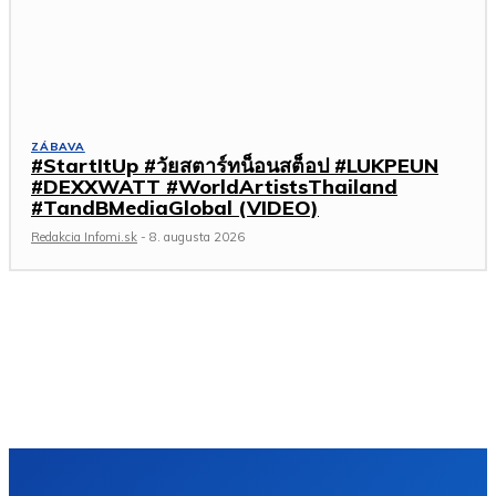
ZÁBAVA
#StartItUp #วัยสตาร์ทน็อนสต็อป #LUKPEUN
#DEXXWATT #WorldArtistsThailand
#TandBMediaGlobal (VIDEO)
Redakcia Infomi.sk
-
8. augusta 2026