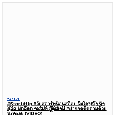
ZÁBAVA
#StartitUp #วัยสตาร์ทน็อนสต็อป ໃນໂຮງໜັງ ຖ້າ
ຊີວິດ ພິກລັອກ ຈະໄປຕໍ່ ຫຼືພໍສໍ່ານີ້ #ฝากกดติดตามด้วย
นะคะ🙏 (VIDEO)