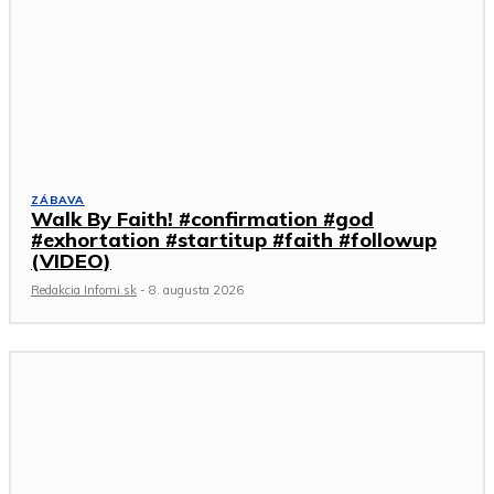
ZÁBAVA
Walk By Faith! #confirmation #god
#exhortation #startitup #faith #followup
(VIDEO)
Redakcia Infomi.sk
-
8. augusta 2026