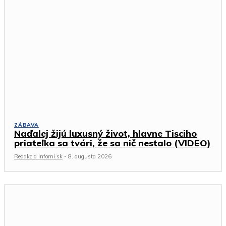
ZÁBAVA
Naďalej žijú luxusný život, hlavne Tisciho
priateľka sa tvári, že sa nič nestalo (VIDEO)
Redakcia Infomi.sk
-
8. augusta 2026