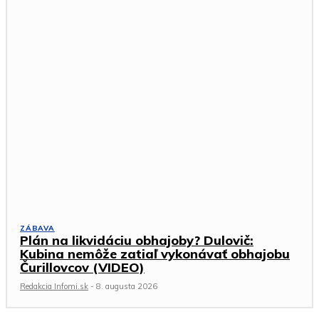
ZÁBAVA
Plán na likvidáciu obhajoby? Dulovič:
Kubina nemôže zatiaľ vykonávať obhajobu
Čurillovcov (VIDEO)
Redakcia Infomi.sk
-
8. augusta 2026