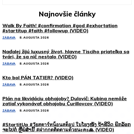
Najnovšie články
Walk By Faith! #confirmation #god #exhortation
#startitup #faith #followup (VIDEO)
ZÁBAVA
8. AUGUSTA 2026
Naďalej žijú luxusný život, hlavne Tisciho priateľka sa
tvári, že sa nič nestalo (VIDEO)
ZÁBAVA
8. AUGUSTA 2026
Kto bol PÁN TATIER? (VIDEO)
ZÁBAVA
8. AUGUSTA 2026
Plán na likvidáciu obhajoby? Dulovič: Kubina nemôže
zatiaľ vykonávať obhajobu Čurillovcov (VIDEO)
ZÁBAVA
8. AUGUSTA 2026
#StartitUp #วัยสตาร์ทน็อนสต็อป ໃນໂຮງໜັງ ຖ້າຊີວິດ ພິກລັອກ
ຈະໄປຕໍ່ ຫຼືພໍສໍ່ານີ້ #ฝากกดติดตามด้วยนะคะ🙏 (VIDEO)