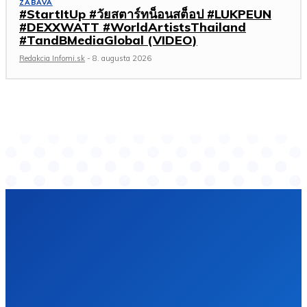
ZÁBAVA
#StartItUp #วัยสตาร์ทน็อนสต็อป #LUKPEUN
#DEXXWATT #WorldArtistsThailand
#TandBMediaGlobal (VIDEO)
Redakcia Infomi.sk
-
8. augusta 2026