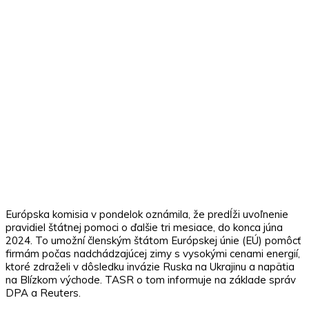
Európska komisia v pondelok oznámila, že predĺži uvoľnenie
pravidiel štátnej pomoci o ďalšie tri mesiace, do konca júna
2024. To umožní členským štátom Európskej únie (EÚ) pomôcť
firmám počas nadchádzajúcej zimy s vysokými cenami energií,
ktoré zdraželi v dôsledku invázie Ruska na Ukrajinu a napätia
na Blízkom východe. TASR o tom informuje na základe správ
DPA a Reuters.