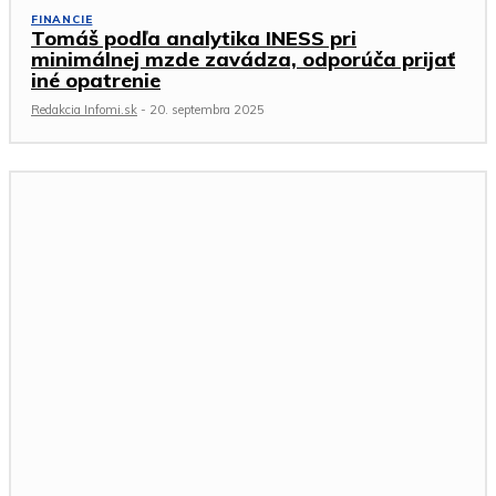
FINANCIE
Tomáš podľa analytika INESS pri
minimálnej mzde zavádza, odporúča prijať
iné opatrenie
Redakcia Infomi.sk
-
20. septembra 2025