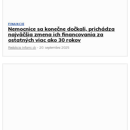
FINANCIE
Nemocnice sa konečne dočkali, prichádza
najväčšia zmena ich financovania za
ostatných viac ako 30 rokov
Redakcia Infomi.sk
-
20. septembra 2025