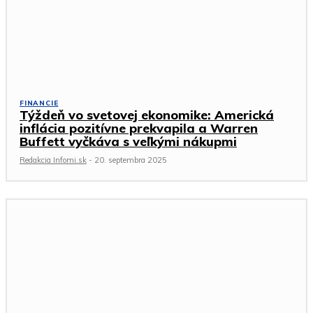
FINANCIE
Týždeň vo svetovej ekonomike: Americká
inflácia pozitívne prekvapila a Warren
Buffett vyčkáva s veľkými nákupmi
Redakcia Infomi.sk
-
20. septembra 2025