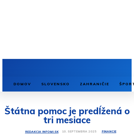
DOMOV
SLOVENSKO
ZAHRANIČIE
ŠPOR
Štátna pomoc je predĺžená o
tri mesiace
FINANCIE
10. SEPTEMBRA 2025
REDAKCIA INFOMI.SK