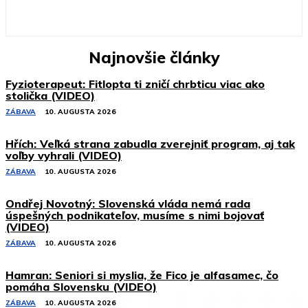
Najnovšie články
Fyzioterapeut: Fitlopta ti zničí chrbticu viac ako
stolička (VIDEO)
ZÁBAVA
10. AUGUSTA 2026
Hřích: Veľká strana zabudla zverejniť program, aj tak
voľby vyhrali (VIDEO)
ZÁBAVA
10. AUGUSTA 2026
Ondřej Novotný: Slovenská vláda nemá rada
úspešných podnikateľov, musíme s nimi bojovať
(VIDEO)
ZÁBAVA
10. AUGUSTA 2026
Hamran: Seniori si myslia, že Fico je alfasamec, čo
pomáha Slovensku (VIDEO)
ZÁBAVA
10. AUGUSTA 2026