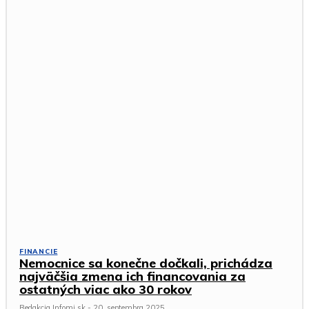
FINANCIE
Nemocnice sa konečne dočkali, prichádza
najväčšia zmena ich financovania za
ostatných viac ako 30 rokov
Redakcia Infomi.sk
-
20. septembra 2025