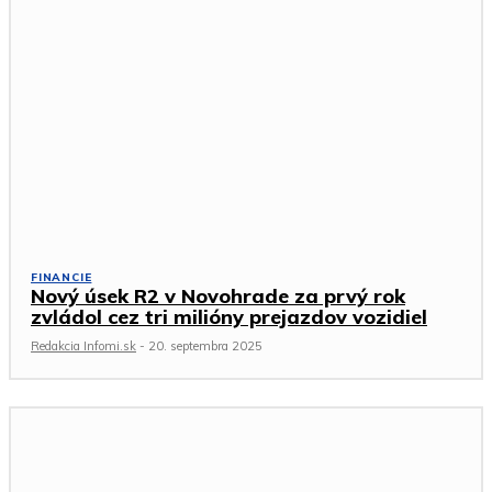
FINANCIE
Nový úsek R2 v Novohrade za prvý rok
zvládol cez tri milióny prejazdov vozidiel
Redakcia Infomi.sk
-
20. septembra 2025