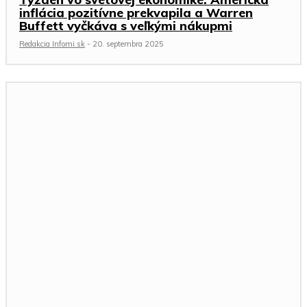
inflácia pozitívne prekvapila a Warren
Buffett vyčkáva s veľkými nákupmi
Redakcia Infomi.sk
-
20. septembra 2025