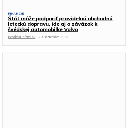
FINANCIE
Štát môže podporiť pravidelnú obchodnú
leteckú dopravu, ide aj o záväzok k
švédskej automobilke Volvo
Redakcia Infomi.sk
-
20. septembra 2025