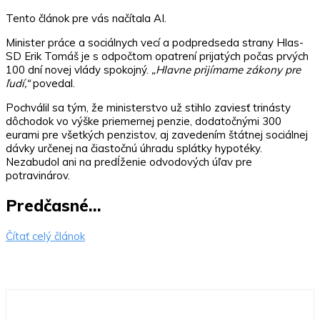
Tento článok pre vás načítala AI.
Minister práce a sociálnych vecí a podpredseda strany Hlas-
SD Erik Tomáš je s odpočtom opatrení prijatých počas prvých
100 dní novej vlády spokojný.
„Hlavne prijímame zákony pre
ľudí,“
povedal.
Pochválil sa tým, že ministerstvo už stihlo zaviesť trinásty
dôchodok vo výške priemernej penzie, dodatočnými 300
eurami pre všetkých penzistov, aj zavedením štátnej sociálnej
dávky určenej na čiastočnú úhradu splátky hypotéky.
Nezabudol ani na predĺženie odvodových úľav pre
potravinárov.
Predčasné…
Čítať celý článok