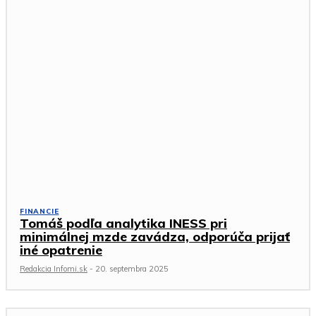
FINANCIE
Tomáš podľa analytika INESS pri
minimálnej mzde zavádza, odporúča prijať
iné opatrenie
Redakcia Infomi.sk
-
20. septembra 2025