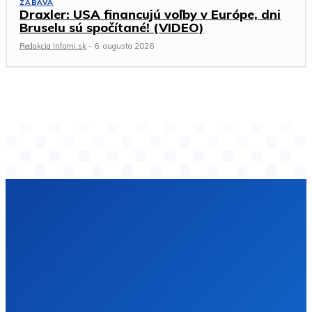
ZÁBAVA
Draxler: USA financujú voľby v Európe, dni
Bruselu sú spočítané! (VIDEO)
Redakcia Infomi.sk
-
6. augusta 2026