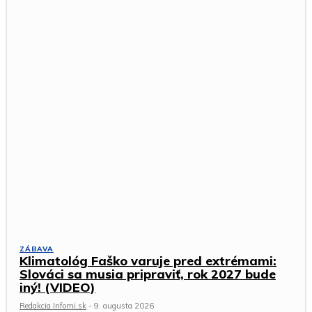
ZÁBAVA
Klimatológ Faško varuje pred extrémami:
Slováci sa musia pripraviť, rok 2027 bude
iný! (VIDEO)
Redakcia Infomi.sk
-
9. augusta 2026