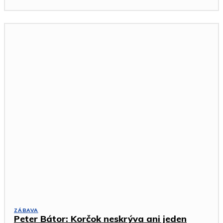
ZÁBAVA
Peter Bátor: Korčok neskrýva ani jeden