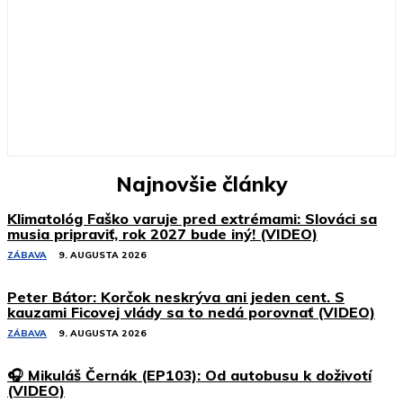
Najnovšie články
Klimatológ Faško varuje pred extrémami: Slováci sa
musia pripraviť, rok 2027 bude iný! (VIDEO)
ZÁBAVA
9. AUGUSTA 2026
Peter Bátor: Korčok neskrýva ani jeden cent. S
kauzami Ficovej vlády sa to nedá porovnať (VIDEO)
ZÁBAVA
9. AUGUSTA 2026
🎧 Mikuláš Černák (EP103): Od autobusu k doživotí
(VIDEO)