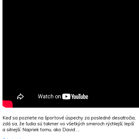
Keď sa pozriete na športové úspechy za posledné desaťročia,
zdá sa, že ľudia sú takmer vo všetkých smeroch rýchlejší, lepší
a silnejší. Napriek tomu, ako David …