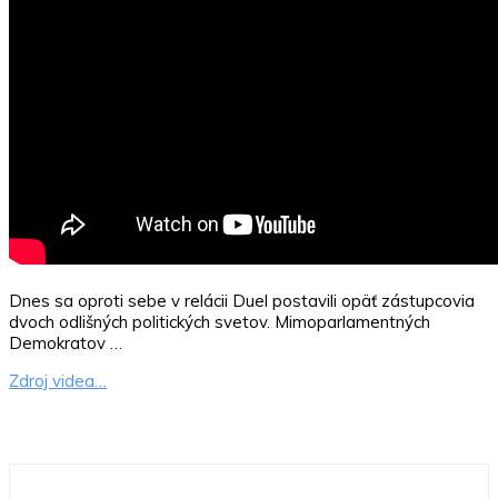
Dnes sa oproti sebe v relácii Duel postavili opäť zástupcovia
dvoch odlišných politických svetov. Mimoparlamentných
Demokratov …
Zdroj videa…