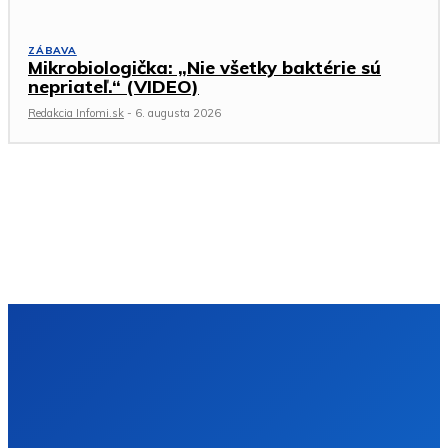
ZÁBAVA
Mikrobiologička: „Nie všetky baktérie sú
nepriateľ.“ (VIDEO)
Redakcia Infomi.sk
-
6. augusta 2026