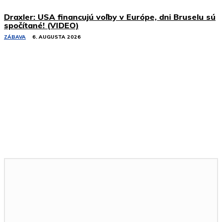
Draxler: USA financujú voľby v Európe, dni Bruselu sú
spočítané! (VIDEO)
ZÁBAVA
6. AUGUSTA 2026
Podobné články