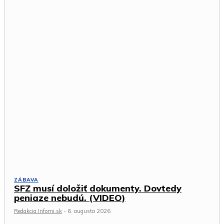
ZÁBAVA
SFZ musí doložiť dokumenty. Dovtedy
peniaze nebudú. (VIDEO)
Redakcia Infomi.sk
-
6. augusta 2026