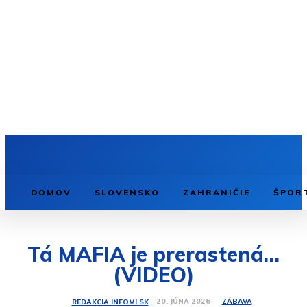
DOMOV
SLOVENSKO
ZAHRANIČIE
ŠPOR
Tá MAFIA je prerastená…
(VIDEO)
ZÁBAVA
20. JÚNA 2026
REDAKCIA INFOMI.SK