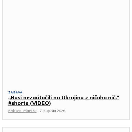
ZÁBAVA
„Rusi nezaútočili na Ukrajinu z ničoho nič.“
#shorts (VIDEO)
Redakcia Infomi.sk
-
7. augusta 2026