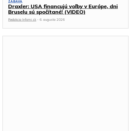
ZÁBAVA
Draxler: USA financujú voľby v Európe, dni
Bruselu sú spočítané! (VIDEO)
Redakcia Infomi.sk
-
6. augusta 2026